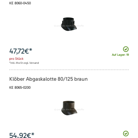
KE 8060-0450
47,72
€*
Auf Lager: 19
pro
Stück
*inkl. MwSt zzgl. Versand
Klöber Abgaskalotte 80/125 braun
KE 8065-0200
54,92
€*