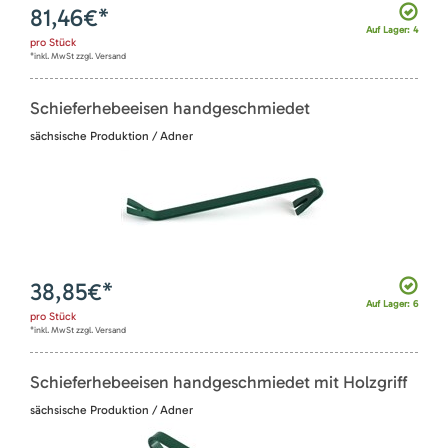
81,46
€*
Auf Lager: 4
pro
Stück
*inkl. MwSt zzgl. Versand
Schieferhebeeisen handgeschmiedet
sächsische Produktion / Adner
38,85
€*
Auf Lager: 6
pro
Stück
*inkl. MwSt zzgl. Versand
Schieferhebeeisen handgeschmiedet mit Holzgriff
sächsische Produktion / Adner