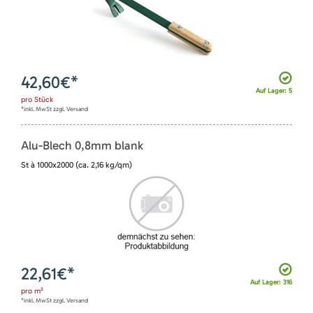
42,60
€*
Auf Lager: 5
pro
Stück
*inkl. MwSt zzgl. Versand
Alu-Blech 0,8mm blank
St à 1000x2000 (ca. 2,16 kg/qm)
22,61
€*
Auf Lager: 316
pro
m²
*inkl. MwSt zzgl. Versand