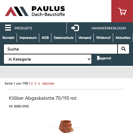
PRODUKTE
HANDWERKERLOGIN
Kontakt
Impressum
AGB
Datenschutz
Versand
Widerruf
Aktuelles
lagernd
Seite
1
von
799
1
2
3
4
nächste
Klöber Abgaskalotte 70/110 rot
KE 8060-0100