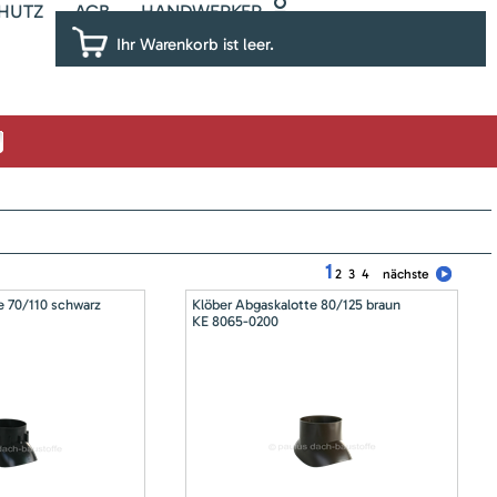
HUTZ
AGB
HANDWERKER
Ihr Warenkorb ist leer.
1
2
3
4
nächste
e 70/110 schwarz
Klöber Abgaskalotte 80/125 braun
KE 8065-0200