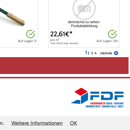
22,61
€*
pro
m²
Auf Lager: 5
Auf Lager: 314
*inkl. MwSt zzgl. Versand
1
2
3
4
nächste
n.
Weitere Informationen
OK