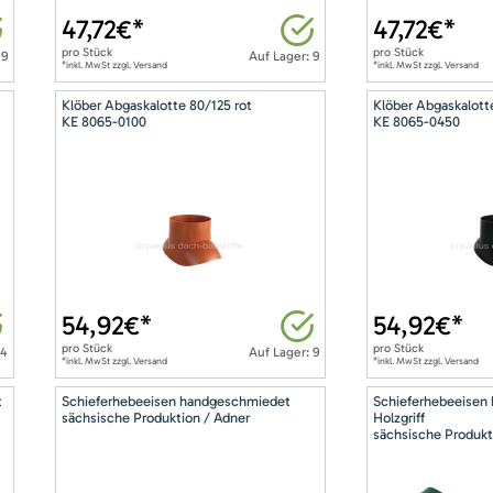
47,72
€*
47,72
€*
pro
Stück
pro
Stück
 9
Auf Lager: 9
*inkl. MwSt zzgl. Versand
*inkl. MwSt zzgl. Versand
Klöber Abgaskalotte 80/125 rot
Klöber Abgaskalott
KE 8065-0100
KE 8065-0450
54,92
€*
54,92
€*
pro
Stück
pro
Stück
14
Auf Lager: 9
*inkl. MwSt zzgl. Versand
*inkl. MwSt zzgl. Versand
t
Schieferhebeeisen handgeschmiedet
Schieferhebeeisen
sächsische Produktion / Adner
Holzgriff
sächsische Produkt