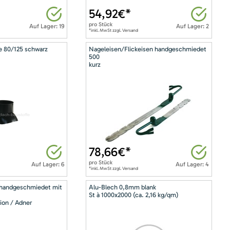
54,92
€*
pro
Stück
Auf Lager: 19
Auf Lager: 2
*inkl. MwSt zzgl. Versand
e 80/125 schwarz
Nageleisen/Flickeisen handgeschmiedet
500
kurz
78,66
€*
pro
Stück
Auf Lager: 6
Auf Lager: 4
*inkl. MwSt zzgl. Versand
 handgeschmiedet mit
Alu-Blech 0,8mm blank
St à 1000x2000 (ca. 2,16 kg/qm)
ion / Adner