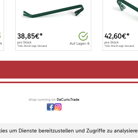
38,85
€*
42,60
€*
pro
Stück
pro
Stück
 4
Auf Lager: 6
*inkl. MwSt zzgl. Versand
*inkl. MwSt zzgl. Versand
shop running on
DaCuris.Trade
s um Dienste bereitzustellen und Zugriffe zu analysiere