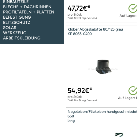
EINBAUTEILE
47,72
€*
BLECHE + DACHRINNEN
PROFILTAFELN + PLATTEN
pro
Stück
Auf Lager:
BEFESTIGUNG
*inkl. MwSt zzgl. Versand
BLITZSCHUTZ
SOLAR
Klöber Abgaskalotte 80/125 grau
WERKZEUG
KE 8065-0400
ARBEITSKLEIDUNG
54,92
€*
pro
Stück
Auf Lager: 
*inkl. MwSt zzgl. Versand
Nageleisen/Flickeisen handgeschmiede
650
lang