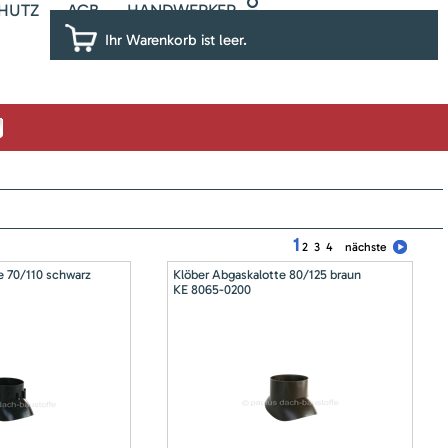
HUTZ
AGB
HANDWERKER
Ihr Warenkorb ist leer.
1
2
3
4
nächste
e 70/110 schwarz
Klöber Abgaskalotte 80/125 braun
KE 8065-0200