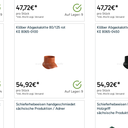
47,72
€*
47,72
€*
pro
Stück
pro
Stück
 9
Auf Lager: 9
*inkl. MwSt zzgl. Versand
*inkl. MwSt zzgl. Versand
Klöber Abgaskalotte 80/125 rot
Klöber Abgaskalott
KE 8065-0100
KE 8065-0450
54,92
€*
54,92
€*
pro
Stück
pro
Stück
14
Auf Lager: 9
*inkl. MwSt zzgl. Versand
*inkl. MwSt zzgl. Versand
t
Schieferhebeeisen handgeschmiedet
Schieferhebeeisen
sächsische Produktion / Adner
Holzgriff
sächsische Produkt