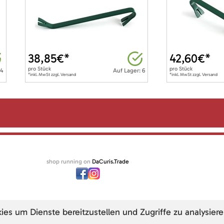
38,85
€*
42,60
€*
pro
Stück
pro
Stück
 4
Auf Lager: 6
*inkl. MwSt zzgl. Versand
*inkl. MwSt zzgl. Versand
shop running on
DaCuris.Trade
s um Dienste bereitzustellen und Zugriffe zu analysiere