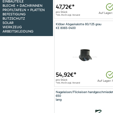
EINBAUTEILE
47,72
€*
BLECHE + DACHRINNEN
PROFILTAFELN + PLATTEN
pro
Stück
Auf Lager:
BEFESTIGUNG
*inkl. MwSt zzgl. Versand
BLITZSCHUTZ
SOLAR
Klöber Abgaskalotte 80/125 grau
WERKZEUG
KE 8065-0400
ARBEITSKLEIDUNG
54,92
€*
pro
Stück
Auf Lager: 
*inkl. MwSt zzgl. Versand
Nageleisen/Flickeisen handgeschmiede
650
lang