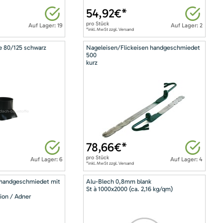
54,92
€*
pro
Stück
Auf Lager: 19
Auf Lager: 2
*inkl. MwSt zzgl. Versand
e 80/125 schwarz
Nageleisen/Flickeisen handgeschmiedet
500
kurz
78,66
€*
pro
Stück
Auf Lager: 6
Auf Lager: 4
*inkl. MwSt zzgl. Versand
 handgeschmiedet mit
Alu-Blech 0,8mm blank
St à 1000x2000 (ca. 2,16 kg/qm)
ion / Adner