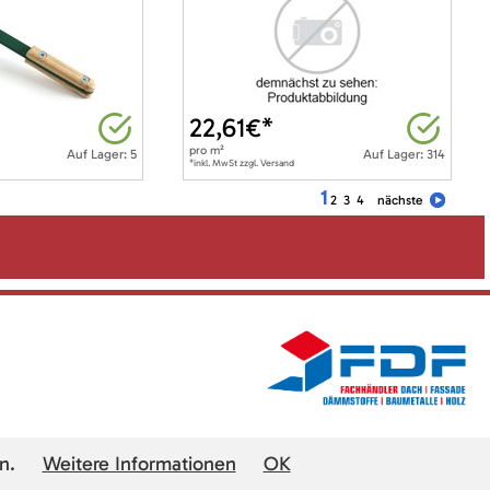
22,61
€*
pro
m²
Auf Lager: 5
Auf Lager: 314
*inkl. MwSt zzgl. Versand
1
2
3
4
nächste
n.
Weitere Informationen
OK