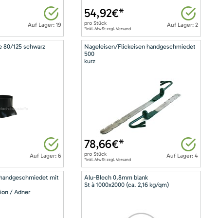
54,92
€*
pro
Stück
Auf Lager: 19
Auf Lager: 2
*inkl. MwSt zzgl. Versand
e 80/125 schwarz
Nageleisen/Flickeisen handgeschmiedet
500
kurz
78,66
€*
pro
Stück
Auf Lager: 6
Auf Lager: 4
*inkl. MwSt zzgl. Versand
 handgeschmiedet mit
Alu-Blech 0,8mm blank
St à 1000x2000 (ca. 2,16 kg/qm)
ion / Adner