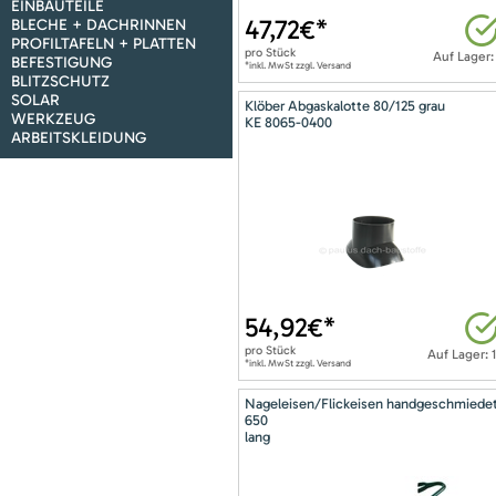
EINBAUTEILE
47,72
€*
BLECHE + DACHRINNEN
PROFILTAFELN + PLATTEN
pro
Stück
Auf Lager:
BEFESTIGUNG
*inkl. MwSt zzgl. Versand
BLITZSCHUTZ
SOLAR
Klöber Abgaskalotte 80/125 grau
WERKZEUG
KE 8065-0400
ARBEITSKLEIDUNG
54,92
€*
pro
Stück
Auf Lager: 
*inkl. MwSt zzgl. Versand
Nageleisen/Flickeisen handgeschmiede
650
lang