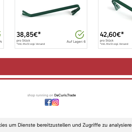
38,85
€*
42,60
€*
pro
Stück
pro
Stück
 4
Auf Lager: 6
*inkl. MwSt zzgl. Versand
*inkl. MwSt zzgl. Versand
shop running on
DaCuris.Trade
s um Dienste bereitzustellen und Zugriffe zu analysiere