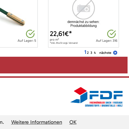
22,61
€*
pro
m²
Auf Lager: 5
Auf Lager: 316
*inkl. MwSt zzgl. Versand
1
2
3
4
nächste
n.
Weitere Informationen
OK