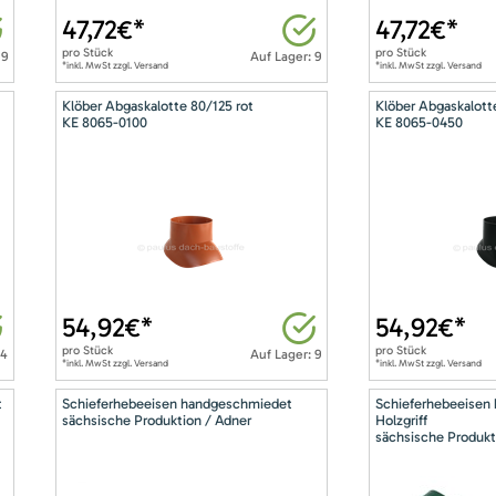
47,72
€*
47,72
€*
pro
Stück
pro
Stück
 9
Auf Lager: 9
*inkl. MwSt zzgl. Versand
*inkl. MwSt zzgl. Versand
Klöber Abgaskalotte 80/125 rot
Klöber Abgaskalott
KE 8065-0100
KE 8065-0450
54,92
€*
54,92
€*
pro
Stück
pro
Stück
14
Auf Lager: 9
*inkl. MwSt zzgl. Versand
*inkl. MwSt zzgl. Versand
t
Schieferhebeeisen handgeschmiedet
Schieferhebeeisen
sächsische Produktion / Adner
Holzgriff
sächsische Produkt