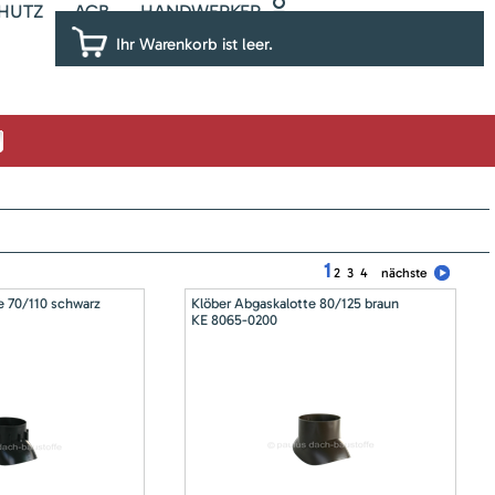
HUTZ
AGB
HANDWERKER
Ihr Warenkorb ist leer.
1
2
3
4
nächste
e 70/110 schwarz
Klöber Abgaskalotte 80/125 braun
KE 8065-0200