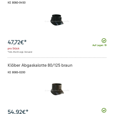
KE 8060-0450
47,72
€*
Auf Lager: 19
pro
Stück
*inkl. MwSt zzgl. Versand
Klöber Abgaskalotte 80/125 braun
KE 8065-0200
54,92
€*