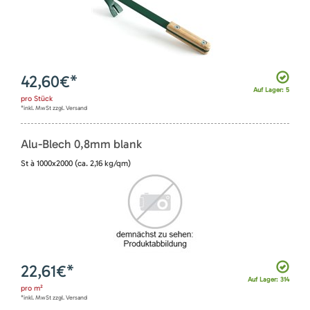
42,60
€*
Auf Lager: 5
pro
Stück
*inkl. MwSt zzgl. Versand
Alu-Blech 0,8mm blank
St à 1000x2000 (ca. 2,16 kg/qm)
22,61
€*
Auf Lager: 314
pro
m²
*inkl. MwSt zzgl. Versand