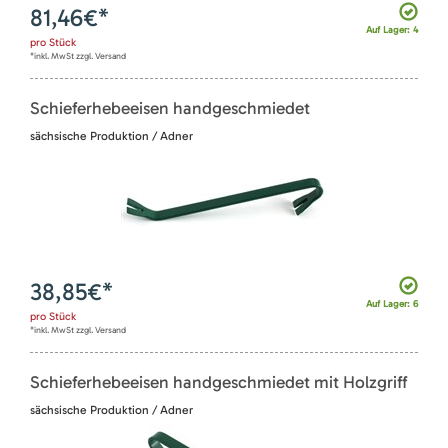
81,46
€*
Auf Lager: 4
pro
Stück
*inkl. MwSt zzgl. Versand
Schieferhebeeisen handgeschmiedet
sächsische Produktion / Adner
38,85
€*
Auf Lager: 6
pro
Stück
*inkl. MwSt zzgl. Versand
Schieferhebeeisen handgeschmiedet mit Holzgriff
sächsische Produktion / Adner