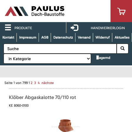
PRODUKTE
HANDWERKERLOGIN
Kontakt
Impressum
AGB
Datenschutz
Versand
Widerruf
Aktuelles
lagernd
Seite
1
von
799
1
2
3
4
nächste
Klöber Abgaskalotte 70/110 rot
KE 8060-0100