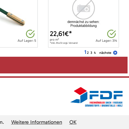
22,61
€*
pro
m²
Auf Lager: 5
Auf Lager: 314
*inkl. MwSt zzgl. Versand
1
2
3
4
nächste
n.
Weitere Informationen
OK