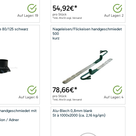
54,92
€*
pro
Stück
Auf Lager: 19
Auf Lager: 2
*inkl. MwSt zzgl. Versand
e 80/125 schwarz
Nageleisen/Flickeisen handgeschmiedet
500
kurz
78,66
€*
pro
Stück
Auf Lager: 6
Auf Lager: 4
*inkl. MwSt zzgl. Versand
 handgeschmiedet mit
Alu-Blech 0,8mm blank
St à 1000x2000 (ca. 2,16 kg/qm)
ion / Adner