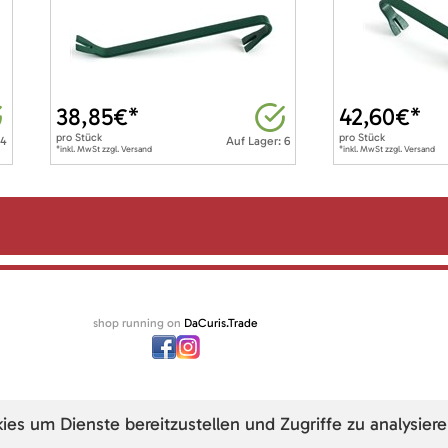
38,85
€*
42,60
€*
pro
Stück
pro
Stück
 4
Auf Lager: 6
*inkl. MwSt zzgl. Versand
*inkl. MwSt zzgl. Versand
shop running on
DaCuris.Trade
s um Dienste bereitzustellen und Zugriffe zu analysiere