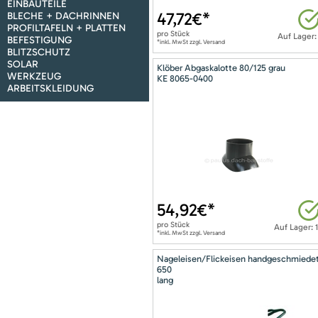
EINBAUTEILE
47,72
€*
BLECHE + DACHRINNEN
PROFILTAFELN + PLATTEN
pro
Stück
Auf Lager:
BEFESTIGUNG
*inkl. MwSt zzgl. Versand
BLITZSCHUTZ
SOLAR
Klöber Abgaskalotte 80/125 grau
WERKZEUG
KE 8065-0400
ARBEITSKLEIDUNG
54,92
€*
pro
Stück
Auf Lager: 
*inkl. MwSt zzgl. Versand
Nageleisen/Flickeisen handgeschmiede
650
lang