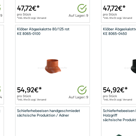
47,72
€*
47,72
€*
pro
Stück
pro
Stück
 9
Auf Lager: 9
*inkl. MwSt zzgl. Versand
*inkl. MwSt zzgl. Versand
Klöber Abgaskalotte 80/125 rot
Klöber Abgaskalott
KE 8065-0100
KE 8065-0450
54,92
€*
54,92
€*
pro
Stück
pro
Stück
14
Auf Lager: 9
*inkl. MwSt zzgl. Versand
*inkl. MwSt zzgl. Versand
t
Schieferhebeeisen handgeschmiedet
Schieferhebeeisen
sächsische Produktion / Adner
Holzgriff
sächsische Produkt