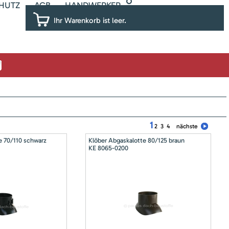
HUTZ
AGB
HANDWERKER
Ihr Warenkorb ist leer.
1
2
3
4
nächste
e 70/110 schwarz
Klöber Abgaskalotte 80/125 braun
KE 8065-0200