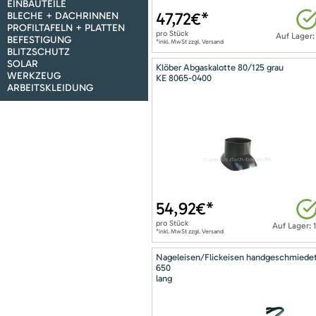
EINBAUTEILE
47,72
€*
BLECHE + DACHRINNEN
PROFILTAFELN + PLATTEN
pro
Stück
Auf Lager:
BEFESTIGUNG
*inkl. MwSt zzgl. Versand
BLITZSCHUTZ
SOLAR
Klöber Abgaskalotte 80/125 grau
WERKZEUG
KE 8065-0400
ARBEITSKLEIDUNG
54,92
€*
pro
Stück
Auf Lager: 
*inkl. MwSt zzgl. Versand
Nageleisen/Flickeisen handgeschmiede
650
lang