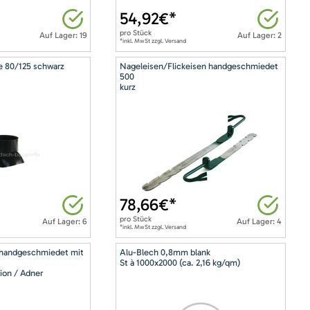
54,92
€*
pro
Stück
Auf Lager: 19
Auf Lager: 2
*inkl. MwSt zzgl. Versand
e 80/125 schwarz
Nageleisen/Flickeisen handgeschmiedet
500
kurz
78,66
€*
pro
Stück
Auf Lager: 6
Auf Lager: 4
*inkl. MwSt zzgl. Versand
 handgeschmiedet mit
Alu-Blech 0,8mm blank
St à 1000x2000 (ca. 2,16 kg/qm)
ion / Adner