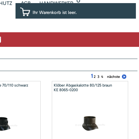
HUTZ
AGB
HANDWERKER
Ihr Warenkorb ist leer.
1
2
3
4
nächste
e 70/110 schwarz
Klöber Abgaskalotte 80/125 braun
KE 8065-0200