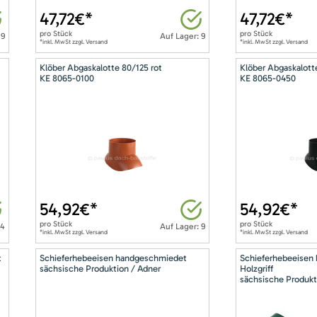
47,72
€*
47,72
€*
pro
Stück
pro
Stück
 9
Auf Lager: 9
*inkl. MwSt zzgl. Versand
*inkl. MwSt zzgl. Versand
Klöber Abgaskalotte 80/125 rot
Klöber Abgaskalott
KE 8065-0100
KE 8065-0450
54,92
€*
54,92
€*
pro
Stück
pro
Stück
14
Auf Lager: 9
*inkl. MwSt zzgl. Versand
*inkl. MwSt zzgl. Versand
t
Schieferhebeeisen handgeschmiedet
Schieferhebeeisen
sächsische Produktion / Adner
Holzgriff
sächsische Produkt