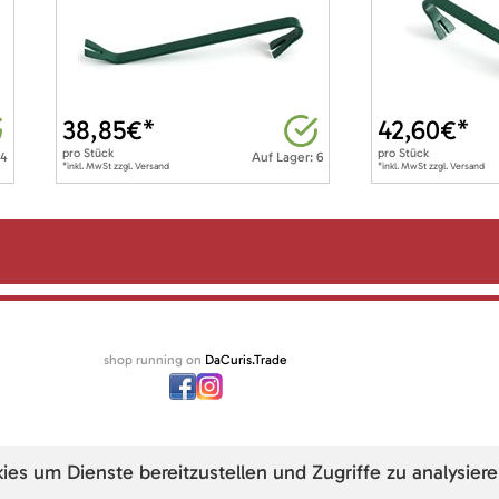
38,85
€*
42,60
€*
pro
Stück
pro
Stück
 4
Auf Lager: 6
*inkl. MwSt zzgl. Versand
*inkl. MwSt zzgl. Versand
shop running on
DaCuris.Trade
s um Dienste bereitzustellen und Zugriffe zu analysiere