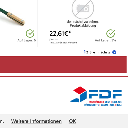
22,61
€*
pro
m²
Auf Lager: 5
Auf Lager: 314
*inkl. MwSt zzgl. Versand
1
2
3
4
nächste
n.
Weitere Informationen
OK