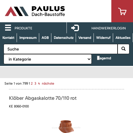
PRODUKTE
HANDWERKERLOGIN
Kontakt
Impressum
AGB
Datenschutz
Versand
Widerruf
Aktuelles
lagernd
Seite
1
von
799
1
2
3
4
nächste
Klöber Abgaskalotte 70/110 rot
KE 8060-0100