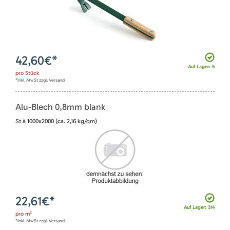
42,60
€*
Auf Lager: 5
pro
Stück
*inkl. MwSt zzgl. Versand
Alu-Blech 0,8mm blank
St à 1000x2000 (ca. 2,16 kg/qm)
22,61
€*
Auf Lager: 314
pro
m²
*inkl. MwSt zzgl. Versand