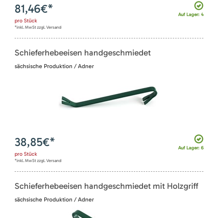
81,46
€*
Auf Lager: 4
pro
Stück
*inkl. MwSt zzgl. Versand
Schieferhebeeisen handgeschmiedet
sächsische Produktion / Adner
38,85
€*
Auf Lager: 6
pro
Stück
*inkl. MwSt zzgl. Versand
Schieferhebeeisen handgeschmiedet mit Holzgriff
sächsische Produktion / Adner