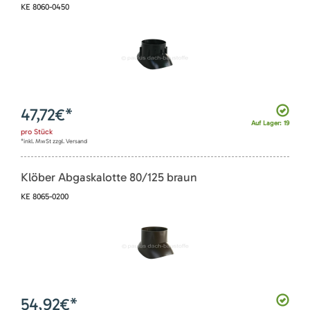
KE 8060-0450
47,72
€*
Auf Lager: 19
pro
Stück
*inkl. MwSt zzgl. Versand
Klöber Abgaskalotte 80/125 braun
KE 8065-0200
54,92
€*