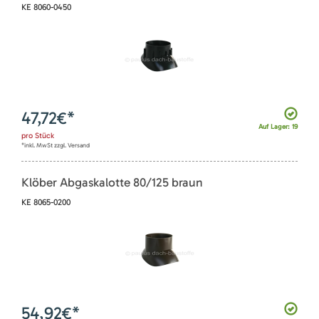
KE 8060-0450
47,72
€*
Auf Lager: 19
pro
Stück
*inkl. MwSt zzgl. Versand
Klöber Abgaskalotte 80/125 braun
KE 8065-0200
54,92
€*