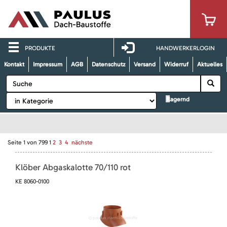
PRODUKTE
HANDWERKERLOGIN
Kontakt
Impressum
AGB
Datenschutz
Versand
Widerruf
Aktuelles
lagernd
Seite
1
von
799
1
2
3
4
nächste
Klöber Abgaskalotte 70/110 rot
KE 8060-0100