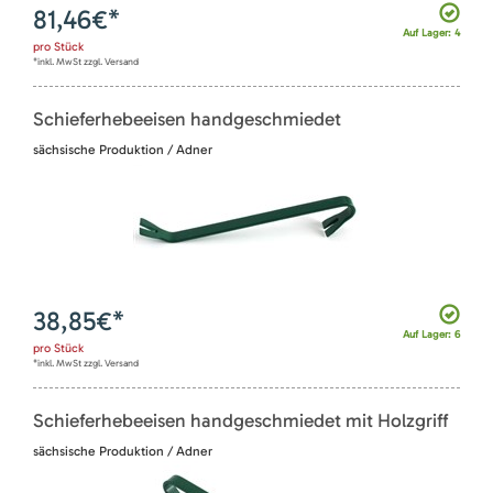
81,46
€*
Auf Lager: 4
pro
Stück
*inkl. MwSt zzgl. Versand
Schieferhebeeisen handgeschmiedet
sächsische Produktion / Adner
38,85
€*
Auf Lager: 6
pro
Stück
*inkl. MwSt zzgl. Versand
Schieferhebeeisen handgeschmiedet mit Holzgriff
sächsische Produktion / Adner