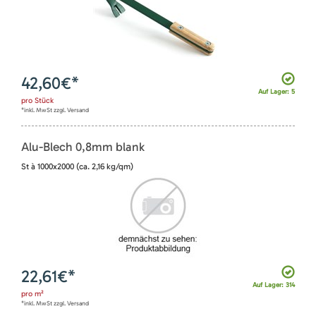
42,60
€*
Auf Lager: 5
pro
Stück
*inkl. MwSt zzgl. Versand
Alu-Blech 0,8mm blank
St à 1000x2000 (ca. 2,16 kg/qm)
22,61
€*
Auf Lager: 314
pro
m²
*inkl. MwSt zzgl. Versand