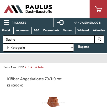
PRODUKTE
HANDWERKERLOGIN
Kontakt
Impressum
AGB
Datenschutz
Versand
Widerruf
Aktuelles
lagernd
Seite
1
von
799
1
2
3
4
nächste
Klöber Abgaskalotte 70/110 rot
KE 8060-0100