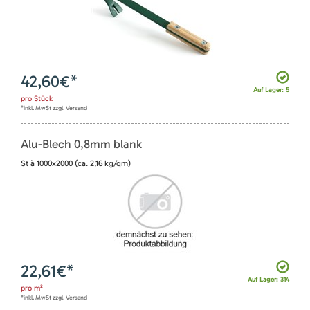
42,60
€*
Auf Lager: 5
pro
Stück
*inkl. MwSt zzgl. Versand
Alu-Blech 0,8mm blank
St à 1000x2000 (ca. 2,16 kg/qm)
22,61
€*
Auf Lager: 314
pro
m²
*inkl. MwSt zzgl. Versand