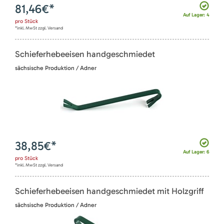
81,46
€*
Auf Lager: 4
pro
Stück
*inkl. MwSt zzgl. Versand
Schieferhebeeisen handgeschmiedet
sächsische Produktion / Adner
38,85
€*
Auf Lager: 6
pro
Stück
*inkl. MwSt zzgl. Versand
Schieferhebeeisen handgeschmiedet mit Holzgriff
sächsische Produktion / Adner