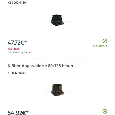
KE 8060-0450
47,72
€*
Auf Lager: 19
pro
Stück
*inkl. MwSt zzgl. Versand
Klöber Abgaskalotte 80/125 braun
KE 8065-0200
54,92
€*