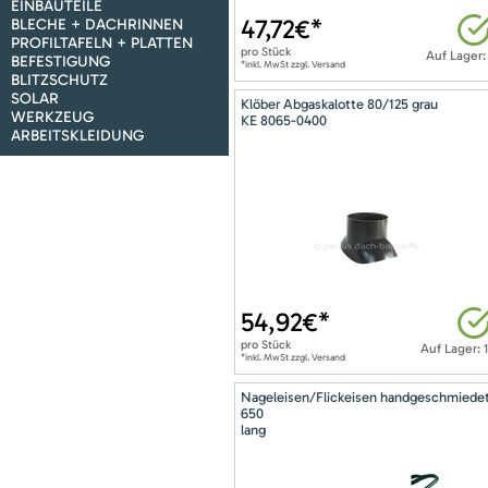
EINBAUTEILE
47,72
€*
BLECHE + DACHRINNEN
PROFILTAFELN + PLATTEN
pro
Stück
Auf Lager:
BEFESTIGUNG
*inkl. MwSt zzgl. Versand
BLITZSCHUTZ
SOLAR
Klöber Abgaskalotte 80/125 grau
WERKZEUG
KE 8065-0400
ARBEITSKLEIDUNG
54,92
€*
pro
Stück
Auf Lager: 
*inkl. MwSt zzgl. Versand
Nageleisen/Flickeisen handgeschmiede
650
lang