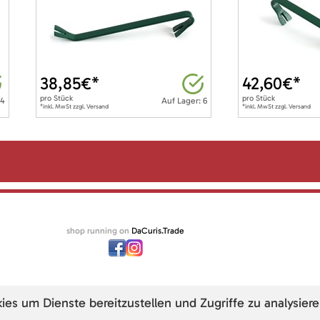
38,85
€*
42,60
€*
pro
Stück
pro
Stück
 4
Auf Lager: 6
*inkl. MwSt zzgl. Versand
*inkl. MwSt zzgl. Versand
shop running on
DaCuris.Trade
s um Dienste bereitzustellen und Zugriffe zu analysiere