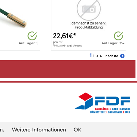
22,61
€*
pro
m²
Auf Lager: 5
Auf Lager: 314
*inkl. MwSt zzgl. Versand
1
2
3
4
nächste
n.
Weitere Informationen
OK