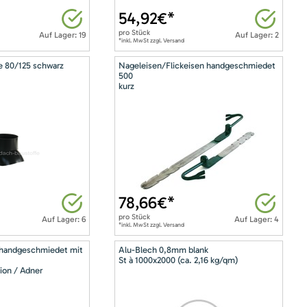
54,92
€*
pro
Stück
Auf Lager: 19
Auf Lager: 2
*inkl. MwSt zzgl. Versand
e 80/125 schwarz
Nageleisen/Flickeisen handgeschmiedet
500
kurz
78,66
€*
pro
Stück
Auf Lager: 6
Auf Lager: 4
*inkl. MwSt zzgl. Versand
 handgeschmiedet mit
Alu-Blech 0,8mm blank
St à 1000x2000 (ca. 2,16 kg/qm)
ion / Adner