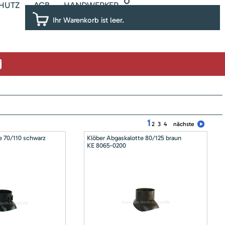
HUTZ
AGB
HANDWERKER
Ihr Warenkorb ist leer.
1
2
3
4
nächste
e 70/110 schwarz
Klöber Abgaskalotte 80/125 braun
KE 8065-0200