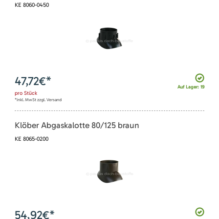
KE 8060-0450
47,72
€*
Auf Lager: 19
pro
Stück
*inkl. MwSt zzgl. Versand
Klöber Abgaskalotte 80/125 braun
KE 8065-0200
54,92
€*