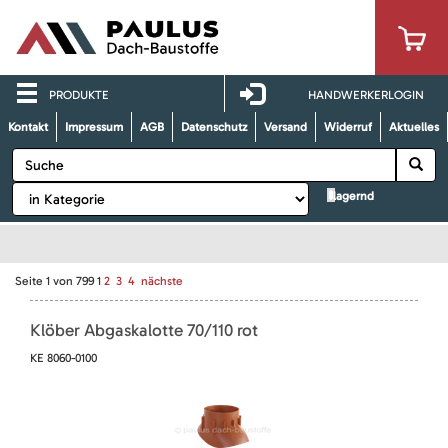
PRODUKTE
HANDWERKERLOGIN
Kontakt
Impressum
AGB
Datenschutz
Versand
Widerruf
Aktuelles
lagernd
Seite
1
von
799
1
2
3
4
nächste
Klöber Abgaskalotte 70/110 rot
KE 8060-0100