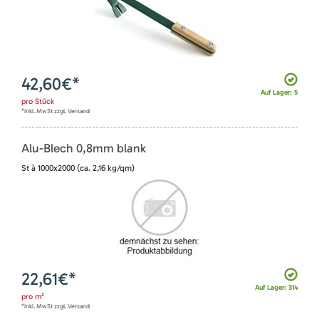
42,60
€*
Auf Lager: 5
pro
Stück
*inkl. MwSt zzgl. Versand
Alu-Blech 0,8mm blank
St à 1000x2000 (ca. 2,16 kg/qm)
22,61
€*
Auf Lager: 314
pro
m²
*inkl. MwSt zzgl. Versand