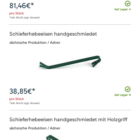
81,46
€*
Auf Lager: 4
pro
Stück
*inkl. MwSt zzgl. Versand
Schieferhebeeisen handgeschmiedet
sächsische Produktion / Adner
38,85
€*
Auf Lager: 6
pro
Stück
*inkl. MwSt zzgl. Versand
Schieferhebeeisen handgeschmiedet mit Holzgriff
sächsische Produktion / Adner