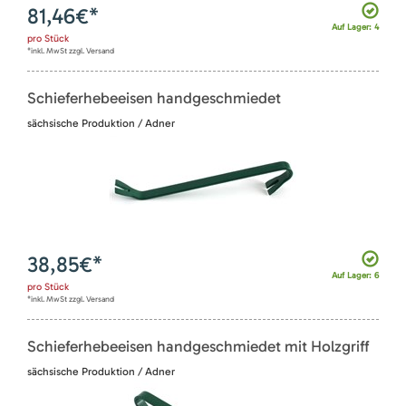
81,46
€*
Auf Lager: 4
pro
Stück
*inkl. MwSt zzgl. Versand
Schieferhebeeisen handgeschmiedet
sächsische Produktion / Adner
38,85
€*
Auf Lager: 6
pro
Stück
*inkl. MwSt zzgl. Versand
Schieferhebeeisen handgeschmiedet mit Holzgriff
sächsische Produktion / Adner