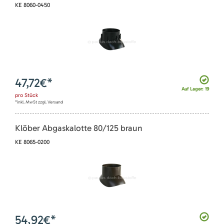
KE 8060-0450
47,72
€*
Auf Lager: 19
pro
Stück
*inkl. MwSt zzgl. Versand
Klöber Abgaskalotte 80/125 braun
KE 8065-0200
54,92
€*