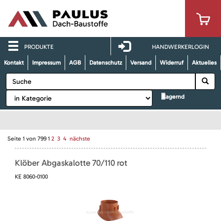
PRODUKTE
HANDWERKERLOGIN
Kontakt
Impressum
AGB
Datenschutz
Versand
Widerruf
Aktuelles
lagernd
Seite
1
von
799
1
2
3
4
nächste
Klöber Abgaskalotte 70/110 rot
KE 8060-0100