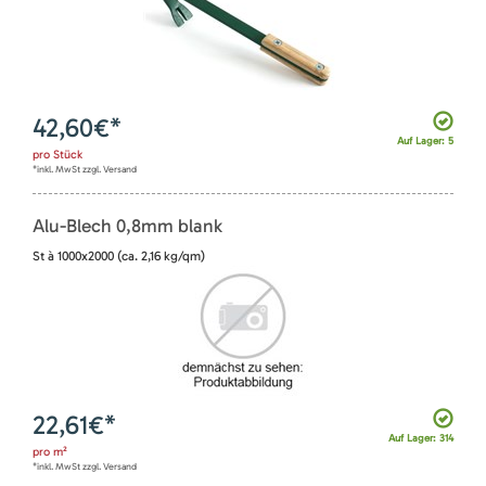
42,60
€*
Auf Lager: 5
pro
Stück
*inkl. MwSt zzgl. Versand
Alu-Blech 0,8mm blank
St à 1000x2000 (ca. 2,16 kg/qm)
22,61
€*
Auf Lager: 314
pro
m²
*inkl. MwSt zzgl. Versand