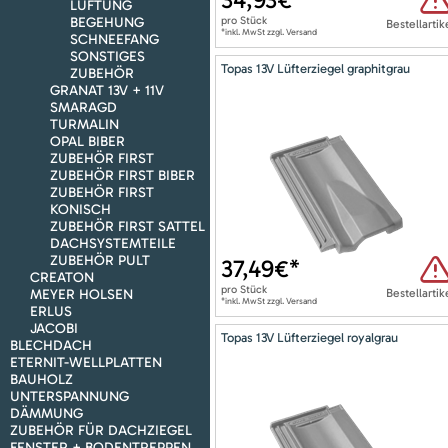
LÜFTUNG
BEGEHUNG
pro
Stück
Bestellartik
*inkl. MwSt zzgl. Versand
SCHNEEFANG
SONSTIGES
Topas 13V Lüfterziegel graphitgrau
ZUBEHÖR
GRANAT 13V + 11V
SMARAGD
TURMALIN
OPAL BIBER
ZUBEHÖR FIRST
ZUBEHÖR FIRST BIBER
ZUBEHÖR FIRST
KONISCH
ZUBEHÖR FIRST SATTEL
DACHSYSTEMTEILE
ZUBEHÖR PULT
37,49
€*
CREATON
pro
Stück
MEYER HOLSEN
Bestellartik
*inkl. MwSt zzgl. Versand
ERLUS
JACOBI
Topas 13V Lüfterziegel royalgrau
BLECHDACH
ETERNIT-WELLPLATTEN
BAUHOLZ
UNTERSPANNUNG
DÄMMUNG
ZUBEHÖR FÜR DACHZIEGEL
FENSTER + BODENTREPPEN