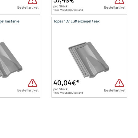
pro
Stück
Bestellartikel
Bestellartikel
*inkl. MwSt zzgl. Versand
gel kastanie
Topas 13V Lüfterziegel teak
40,04
€*
pro
Stück
Bestellartikel
Bestellartikel
*inkl. MwSt zzgl. Versand