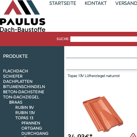
STARTSEITE
KONTAKT
VERSAN
SUCHE:
PRODUKTE
FLACHDACH
Topas 13V Lüfterziegel naturrot
SCHIEFER
DACHPLATTEN
BITUMENSCHINDELN
BETON-DACHSTEINE
TON-DACHZIEGEL
BRAAS
RUBIN 9V
RUBIN 13V
TOPAS 13
PFANNEN
ORTGANG
DURCHGANG
34,93
€*