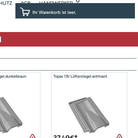
HUTZ
AGB
HANDWERKER
Ihr Warenkorb ist leer.
gel dunkelbraun
Topas 13V Lüfterziegel anthrazit
37,49
€*