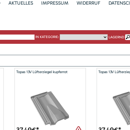
D
AKTUELLES
IMPRESSUM
WIDERRUF
DATENSC
IN KATEGORIE:
LAGERND
Topas 13V Lüfterziegel kupferrot
Topas 13V Lüfterzie
37,49
€*
37,49
€*