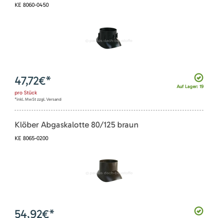
KE 8060-0450
47,72
€*
Auf Lager: 19
pro
Stück
*inkl. MwSt zzgl. Versand
Klöber Abgaskalotte 80/125 braun
KE 8065-0200
54,92
€*