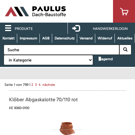
PRODUKTE
HANDWERKERLOGIN
Kontakt
Impressum
AGB
Datenschutz
Versand
Widerruf
Aktuelles
lagernd
Seite
1
von
799
1
2
3
4
nächste
Klöber Abgaskalotte 70/110 rot
KE 8060-0100