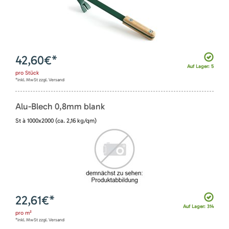
42,60
€*
Auf Lager: 5
pro
Stück
*inkl. MwSt zzgl. Versand
Alu-Blech 0,8mm blank
St à 1000x2000 (ca. 2,16 kg/qm)
22,61
€*
Auf Lager: 314
pro
m²
*inkl. MwSt zzgl. Versand