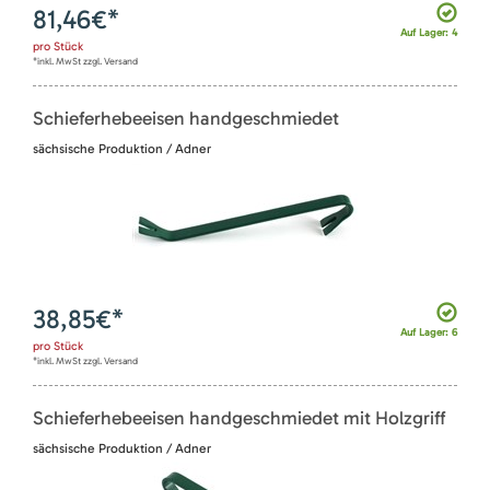
81,46
€*
Auf Lager: 4
pro
Stück
*inkl. MwSt zzgl. Versand
Schieferhebeeisen handgeschmiedet
sächsische Produktion / Adner
38,85
€*
Auf Lager: 6
pro
Stück
*inkl. MwSt zzgl. Versand
Schieferhebeeisen handgeschmiedet mit Holzgriff
sächsische Produktion / Adner