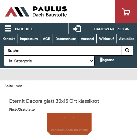
PRODUKTE
HANDWERKERLOGIN
Kontakt
Impressum
AGB
Datenschutz
Versand
Widerruf
Aktuelles
lagernd
Seite
1
von
1
Eternit Dacora glatt 30x15 Ort klassikrot
First-/Gratplatte