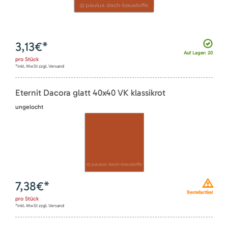
3,13
€*
Auf Lager: 20
pro
Stück
*inkl. MwSt zzgl. Versand
Eternit Dacora glatt 40x40 VK klassikrot
ungelocht
7,38
€*
Bestellartikel
pro
Stück
*inkl. MwSt zzgl. Versand