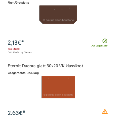
First-/Gratplatte
2,13
€*
Auf Lager: 239
pro
Stück
*inkl. MwSt zzgl. Versand
Eternit Dacora glatt 30x20 VK klassikrot
waagerechte Deckung
2,63
€*