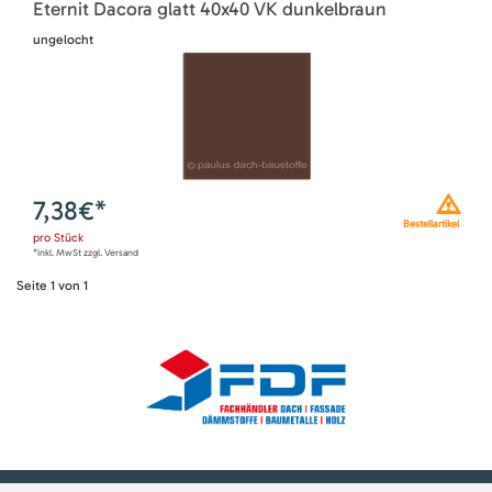
Eternit Dacora glatt 40x40 VK dunkelbraun
ungelocht
7,38
€*
Bestellartikel
pro
Stück
*inkl. MwSt zzgl. Versand
Seite
1
von
1