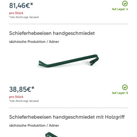
81,46
€*
Auf Lager: 4
pro
Stück
*inkl. MwSt zzgl. Versand
Schieferhebeeisen handgeschmiedet
sächsische Produktion / Adner
38,85
€*
Auf Lager: 6
pro
Stück
*inkl. MwSt zzgl. Versand
Schieferhebeeisen handgeschmiedet mit Holzgriff
sächsische Produktion / Adner