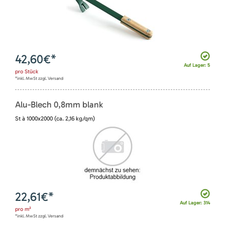
42,60
€*
Auf Lager: 5
pro
Stück
*inkl. MwSt zzgl. Versand
Alu-Blech 0,8mm blank
St à 1000x2000 (ca. 2,16 kg/qm)
22,61
€*
Auf Lager: 314
pro
m²
*inkl. MwSt zzgl. Versand