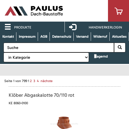
PRODUKTE
HANDWERKERLOGIN
Kontakt
Impressum
AGB
Datenschutz
Versand
Widerruf
Aktuelles
lagernd
Seite
1
von
799
1
2
3
4
nächste
Klöber Abgaskalotte 70/110 rot
KE 8060-0100