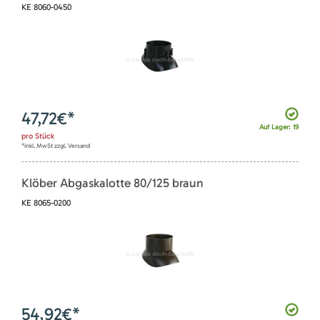
KE 8060-0450
47,72
€*
Auf Lager: 19
pro
Stück
*inkl. MwSt zzgl. Versand
Klöber Abgaskalotte 80/125 braun
KE 8065-0200
54,92
€*