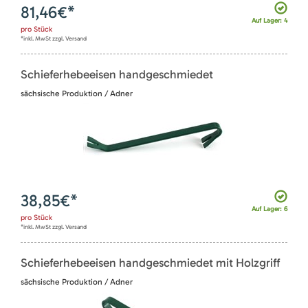
81,46
€*
Auf Lager: 4
pro
Stück
*inkl. MwSt zzgl. Versand
Schieferhebeeisen handgeschmiedet
sächsische Produktion / Adner
38,85
€*
Auf Lager: 6
pro
Stück
*inkl. MwSt zzgl. Versand
Schieferhebeeisen handgeschmiedet mit Holzgriff
sächsische Produktion / Adner