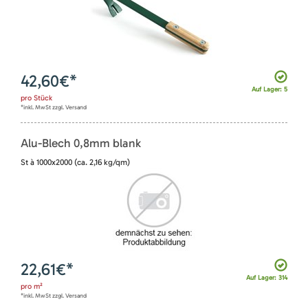
42,60
€*
Auf Lager: 5
pro
Stück
*inkl. MwSt zzgl. Versand
Alu-Blech 0,8mm blank
St à 1000x2000 (ca. 2,16 kg/qm)
22,61
€*
Auf Lager: 314
pro
m²
*inkl. MwSt zzgl. Versand