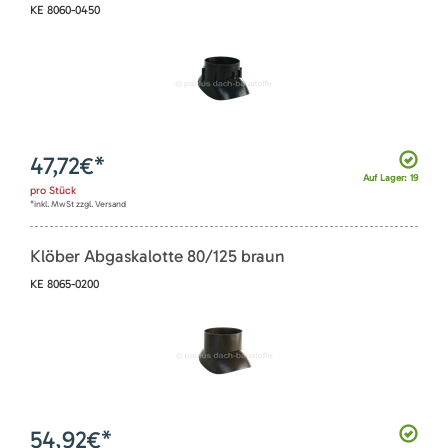
KE 8060-0450
47,72
€*
Auf Lager: 19
pro
Stück
*inkl. MwSt zzgl. Versand
Klöber Abgaskalotte 80/125 braun
KE 8065-0200
54,92
€*