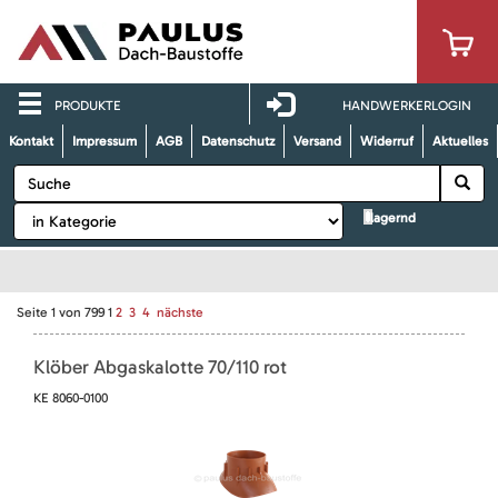
PRODUKTE
HANDWERKERLOGIN
Kontakt
Impressum
AGB
Datenschutz
Versand
Widerruf
Aktuelles
lagernd
Seite
1
von
799
1
2
3
4
nächste
Klöber Abgaskalotte 70/110 rot
KE 8060-0100