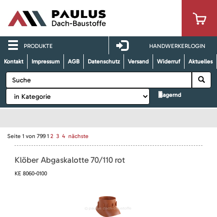
PRODUKTE
HANDWERKERLOGIN
Kontakt
Impressum
AGB
Datenschutz
Versand
Widerruf
Aktuelles
lagernd
Seite
1
von
799
1
2
3
4
nächste
Klöber Abgaskalotte 70/110 rot
KE 8060-0100