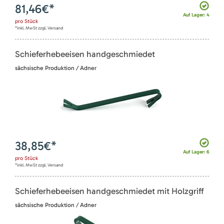
81,46
€*
Auf Lager: 4
pro
Stück
*inkl. MwSt zzgl. Versand
Schieferhebeeisen handgeschmiedet
sächsische Produktion / Adner
38,85
€*
Auf Lager: 6
pro
Stück
*inkl. MwSt zzgl. Versand
Schieferhebeeisen handgeschmiedet mit Holzgriff
sächsische Produktion / Adner