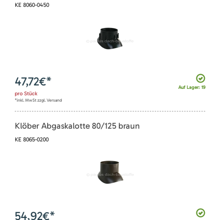
KE 8060-0450
47,72
€*
Auf Lager: 19
pro
Stück
*inkl. MwSt zzgl. Versand
Klöber Abgaskalotte 80/125 braun
KE 8065-0200
54,92
€*