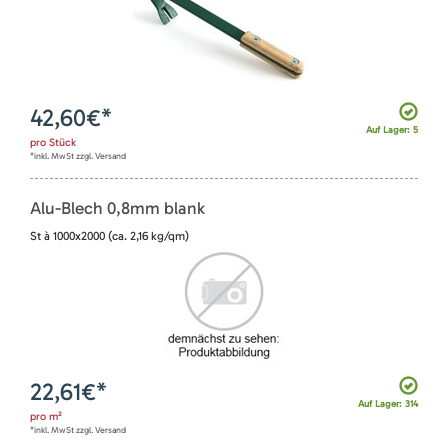
42,60
€*
Auf Lager: 5
pro
Stück
*inkl. MwSt zzgl. Versand
Alu-Blech 0,8mm blank
St à 1000x2000 (ca. 2,16 kg/qm)
22,61
€*
Auf Lager: 314
pro
m²
*inkl. MwSt zzgl. Versand