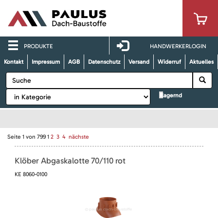
PRODUKTE
HANDWERKERLOGIN
Kontakt
Impressum
AGB
Datenschutz
Versand
Widerruf
Aktuelles
lagernd
Seite
1
von
799
1
2
3
4
nächste
Klöber Abgaskalotte 70/110 rot
KE 8060-0100