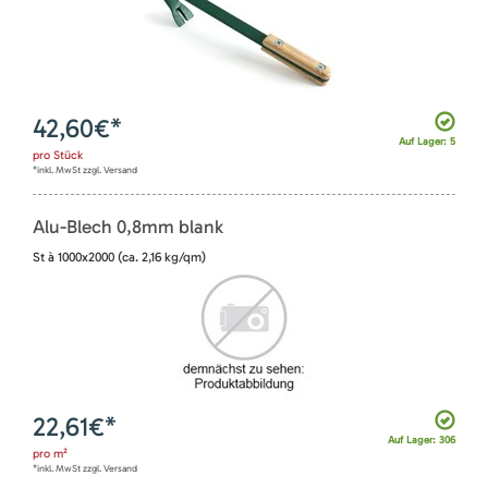
42,60
€*
Auf Lager: 5
pro
Stück
*inkl. MwSt zzgl. Versand
Alu-Blech 0,8mm blank
St à 1000x2000 (ca. 2,16 kg/qm)
22,61
€*
Auf Lager: 306
pro
m²
*inkl. MwSt zzgl. Versand