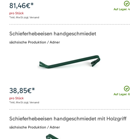
81,46
€*
Auf Lager: 4
pro
Stück
*inkl. MwSt zzgl. Versand
Schieferhebeeisen handgeschmiedet
sächsische Produktion / Adner
38,85
€*
Auf Lager: 6
pro
Stück
*inkl. MwSt zzgl. Versand
Schieferhebeeisen handgeschmiedet mit Holzgriff
sächsische Produktion / Adner