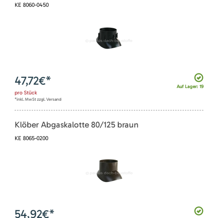
KE 8060-0450
47,72
€*
Auf Lager: 19
pro
Stück
*inkl. MwSt zzgl. Versand
Klöber Abgaskalotte 80/125 braun
KE 8065-0200
54,92
€*