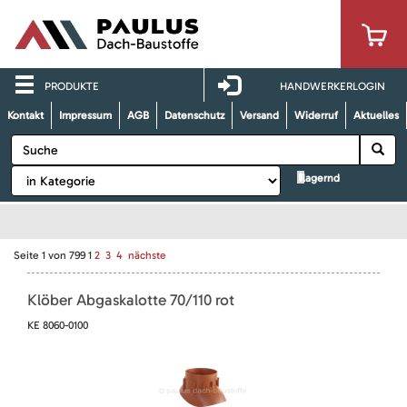
PRODUKTE
HANDWERKERLOGIN
Kontakt
Impressum
AGB
Datenschutz
Versand
Widerruf
Aktuelles
lagernd
Seite
1
von
799
1
2
3
4
nächste
Klöber Abgaskalotte 70/110 rot
KE 8060-0100