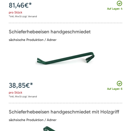
81,46
€*
Auf Lager: 4
pro
Stück
*inkl. MwSt zzgl. Versand
Schieferhebeeisen handgeschmiedet
sächsische Produktion / Adner
38,85
€*
Auf Lager: 6
pro
Stück
*inkl. MwSt zzgl. Versand
Schieferhebeeisen handgeschmiedet mit Holzgriff
sächsische Produktion / Adner