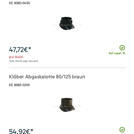
KE 8060-0450
47,72
€*
Auf Lager: 19
pro
Stück
*inkl. MwSt zzgl. Versand
Klöber Abgaskalotte 80/125 braun
KE 8065-0200
54,92
€*