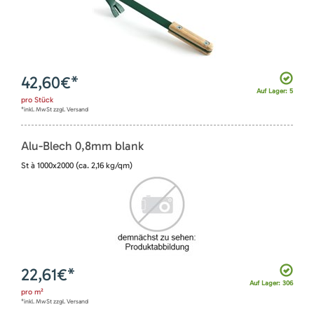
42,60
€*
Auf Lager: 5
pro
Stück
*inkl. MwSt zzgl. Versand
Alu-Blech 0,8mm blank
St à 1000x2000 (ca. 2,16 kg/qm)
22,61
€*
Auf Lager: 306
pro
m²
*inkl. MwSt zzgl. Versand