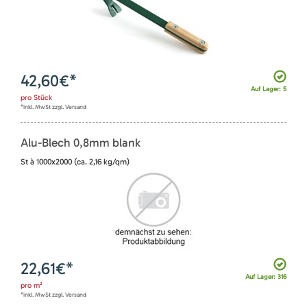
42,60
€*
Auf Lager: 5
pro
Stück
*inkl. MwSt zzgl. Versand
Alu-Blech 0,8mm blank
St à 1000x2000 (ca. 2,16 kg/qm)
22,61
€*
Auf Lager: 316
pro
m²
*inkl. MwSt zzgl. Versand