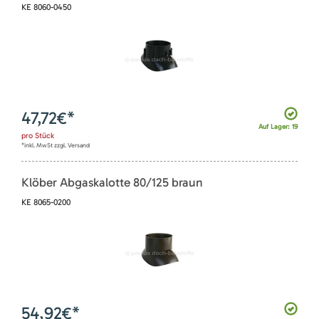
KE 8060-0450
47,72
€*
Auf Lager: 19
pro
Stück
*inkl. MwSt zzgl. Versand
Klöber Abgaskalotte 80/125 braun
KE 8065-0200
54,92
€*