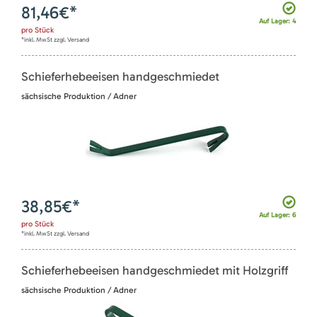
81,46
€*
Auf Lager: 4
pro
Stück
*inkl. MwSt zzgl. Versand
Schieferhebeeisen handgeschmiedet
sächsische Produktion / Adner
38,85
€*
Auf Lager: 6
pro
Stück
*inkl. MwSt zzgl. Versand
Schieferhebeeisen handgeschmiedet mit Holzgriff
sächsische Produktion / Adner