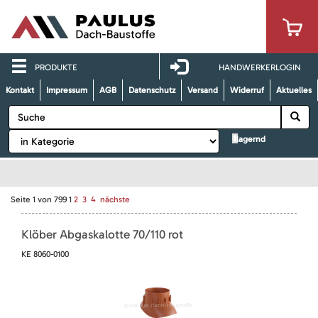
PRODUKTE
HANDWERKERLOGIN
Kontakt
Impressum
AGB
Datenschutz
Versand
Widerruf
Aktuelles
lagernd
Seite
1
von
799
1
2
3
4
nächste
Klöber Abgaskalotte 70/110 rot
KE 8060-0100