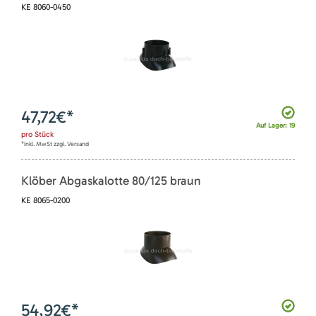
KE 8060-0450
47,72
€*
Auf Lager: 19
pro
Stück
*inkl. MwSt zzgl. Versand
Klöber Abgaskalotte 80/125 braun
KE 8065-0200
54,92
€*