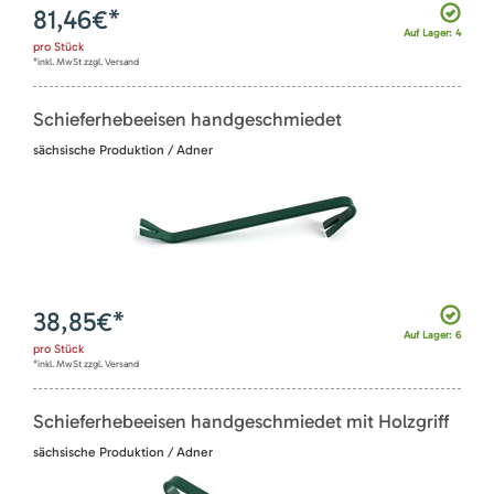
81,46
€*
Auf Lager: 4
pro
Stück
*inkl. MwSt zzgl. Versand
Schieferhebeeisen handgeschmiedet
sächsische Produktion / Adner
38,85
€*
Auf Lager: 6
pro
Stück
*inkl. MwSt zzgl. Versand
Schieferhebeeisen handgeschmiedet mit Holzgriff
sächsische Produktion / Adner