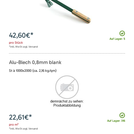
42,60
€*
Auf Lager: 5
pro
Stück
*inkl. MwSt zzgl. Versand
Alu-Blech 0,8mm blank
St à 1000x2000 (ca. 2,16 kg/qm)
22,61
€*
Auf Lager: 316
pro
m²
*inkl. MwSt zzgl. Versand