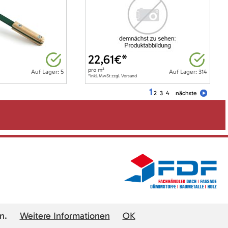
22,61
€*
pro
m²
Auf Lager: 5
Auf Lager: 314
*inkl. MwSt zzgl. Versand
1
2
3
4
nächste
n.
Weitere Informationen
OK