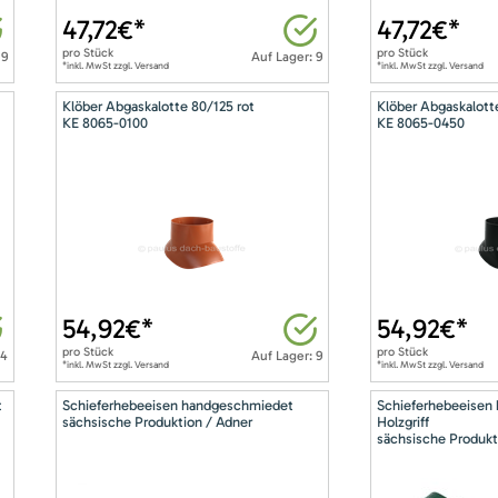
47,72
€*
47,72
€*
pro
Stück
pro
Stück
 9
Auf Lager: 9
*inkl. MwSt zzgl. Versand
*inkl. MwSt zzgl. Versand
Klöber Abgaskalotte 80/125 rot
Klöber Abgaskalott
KE 8065-0100
KE 8065-0450
54,92
€*
54,92
€*
pro
Stück
pro
Stück
14
Auf Lager: 9
*inkl. MwSt zzgl. Versand
*inkl. MwSt zzgl. Versand
t
Schieferhebeeisen handgeschmiedet
Schieferhebeeisen
sächsische Produktion / Adner
Holzgriff
sächsische Produkt