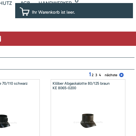
HUTZ
AGB
HANDWERKER
Ihr Warenkorb ist leer.
1
2
3
4
nächste
e 70/110 schwarz
Klöber Abgaskalotte 80/125 braun
KE 8065-0200