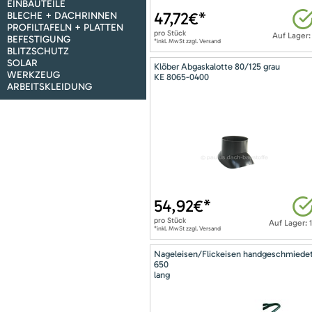
EINBAUTEILE
47,72
€*
BLECHE + DACHRINNEN
PROFILTAFELN + PLATTEN
pro
Stück
Auf Lager:
BEFESTIGUNG
*inkl. MwSt zzgl. Versand
BLITZSCHUTZ
SOLAR
Klöber Abgaskalotte 80/125 grau
WERKZEUG
KE 8065-0400
ARBEITSKLEIDUNG
54,92
€*
pro
Stück
Auf Lager: 
*inkl. MwSt zzgl. Versand
Nageleisen/Flickeisen handgeschmiede
650
lang