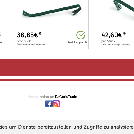
38,85
€*
42,60
€*
pro
Stück
pro
Stück
 4
Auf Lager: 6
*inkl. MwSt zzgl. Versand
*inkl. MwSt zzgl. Versand
shop running on
DaCuris.Trade
s um Dienste bereitzustellen und Zugriffe zu analysiere