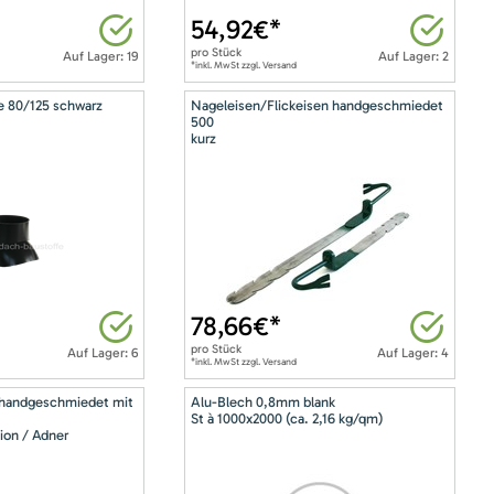
54,92
€*
pro
Stück
Auf Lager: 19
Auf Lager: 2
*inkl. MwSt zzgl. Versand
e 80/125 schwarz
Nageleisen/Flickeisen handgeschmiedet
500
kurz
78,66
€*
pro
Stück
Auf Lager: 6
Auf Lager: 4
*inkl. MwSt zzgl. Versand
 handgeschmiedet mit
Alu-Blech 0,8mm blank
St à 1000x2000 (ca. 2,16 kg/qm)
ion / Adner