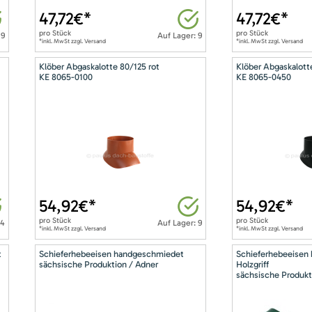
47,72
€*
47,72
€*
pro
Stück
pro
Stück
 9
Auf Lager: 9
*inkl. MwSt zzgl. Versand
*inkl. MwSt zzgl. Versand
Klöber Abgaskalotte 80/125 rot
Klöber Abgaskalott
KE 8065-0100
KE 8065-0450
54,92
€*
54,92
€*
pro
Stück
pro
Stück
14
Auf Lager: 9
*inkl. MwSt zzgl. Versand
*inkl. MwSt zzgl. Versand
t
Schieferhebeeisen handgeschmiedet
Schieferhebeeisen
sächsische Produktion / Adner
Holzgriff
sächsische Produkt