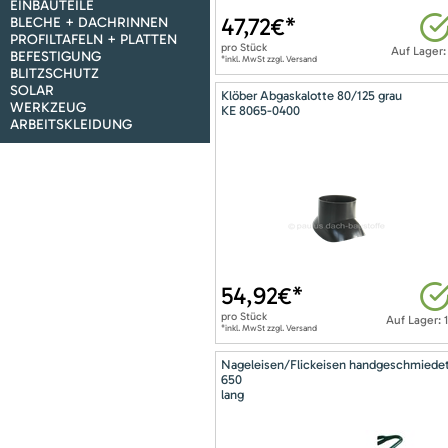
EINBAUTEILE
47,72
€*
BLECHE + DACHRINNEN
PROFILTAFELN + PLATTEN
pro
Stück
Auf Lager:
BEFESTIGUNG
*inkl. MwSt zzgl. Versand
BLITZSCHUTZ
SOLAR
Klöber Abgaskalotte 80/125 grau
WERKZEUG
KE 8065-0400
ARBEITSKLEIDUNG
54,92
€*
pro
Stück
Auf Lager: 
*inkl. MwSt zzgl. Versand
Nageleisen/Flickeisen handgeschmiede
650
lang