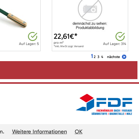
22,61
€*
pro
m²
Auf Lager: 5
Auf Lager: 314
*inkl. MwSt zzgl. Versand
1
2
3
4
nächste
n.
Weitere Informationen
OK