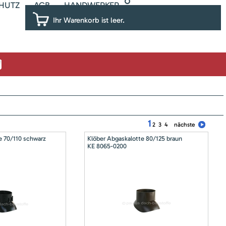
HUTZ
AGB
HANDWERKER
Ihr Warenkorb ist leer.
1
2
3
4
nächste
e 70/110 schwarz
Klöber Abgaskalotte 80/125 braun
KE 8065-0200