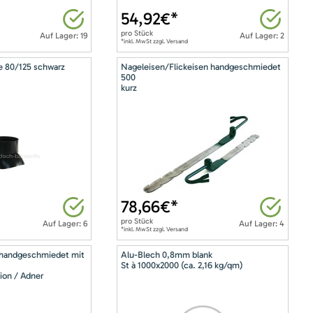
54,92
€*
pro
Stück
Auf Lager: 19
Auf Lager: 2
*inkl. MwSt zzgl. Versand
e 80/125 schwarz
Nageleisen/Flickeisen handgeschmiedet
500
kurz
78,66
€*
pro
Stück
Auf Lager: 6
Auf Lager: 4
*inkl. MwSt zzgl. Versand
 handgeschmiedet mit
Alu-Blech 0,8mm blank
St à 1000x2000 (ca. 2,16 kg/qm)
ion / Adner