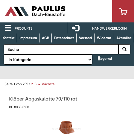
PRODUKTE
HANDWERKERLOGIN
Kontakt
Impressum
AGB
Datenschutz
Versand
Widerruf
Aktuelles
lagernd
Seite
1
von
799
1
2
3
4
nächste
Klöber Abgaskalotte 70/110 rot
KE 8060-0100