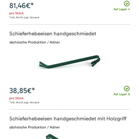
81,46
€*
Auf Lager: 4
pro
Stück
*inkl. MwSt zzgl. Versand
Schieferhebeeisen handgeschmiedet
sächsische Produktion / Adner
38,85
€*
Auf Lager: 6
pro
Stück
*inkl. MwSt zzgl. Versand
Schieferhebeeisen handgeschmiedet mit Holzgriff
sächsische Produktion / Adner