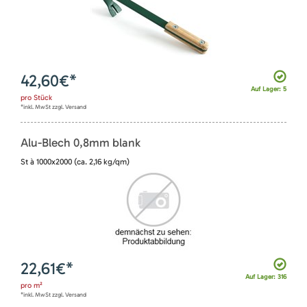
42,60
€*
Auf Lager: 5
pro
Stück
*inkl. MwSt zzgl. Versand
Alu-Blech 0,8mm blank
St à 1000x2000 (ca. 2,16 kg/qm)
22,61
€*
Auf Lager: 316
pro
m²
*inkl. MwSt zzgl. Versand