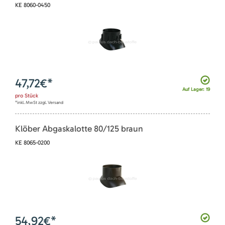
KE 8060-0450
47,72
€*
Auf Lager: 19
pro
Stück
*inkl. MwSt zzgl. Versand
Klöber Abgaskalotte 80/125 braun
KE 8065-0200
54,92
€*