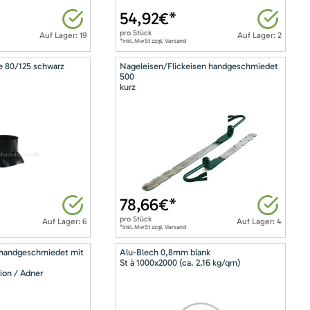
54,92
€*
pro
Stück
Auf Lager: 19
Auf Lager: 2
*inkl. MwSt zzgl. Versand
e 80/125 schwarz
Nageleisen/Flickeisen handgeschmiedet
500
kurz
78,66
€*
pro
Stück
Auf Lager: 6
Auf Lager: 4
*inkl. MwSt zzgl. Versand
 handgeschmiedet mit
Alu-Blech 0,8mm blank
St à 1000x2000 (ca. 2,16 kg/qm)
ion / Adner