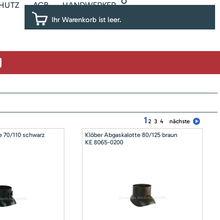
HUTZ
AGB
HANDWERKER
Ihr Warenkorb ist leer.
1
2
3
4
nächste
e 70/110 schwarz
Klöber Abgaskalotte 80/125 braun
KE 8065-0200