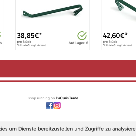
38,85
€*
42,60
€*
pro
Stück
pro
Stück
 4
Auf Lager: 6
*inkl. MwSt zzgl. Versand
*inkl. MwSt zzgl. Versand
shop running on
DaCuris.Trade
s um Dienste bereitzustellen und Zugriffe zu analysiere