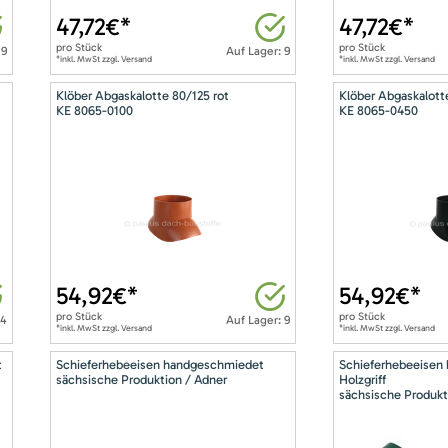
47,72
€*
47,72
€*
pro
Stück
pro
Stück
 9
Auf Lager: 9
*inkl. MwSt zzgl. Versand
*inkl. MwSt zzgl. Versand
Klöber Abgaskalotte 80/125 rot
Klöber Abgaskalott
KE 8065-0100
KE 8065-0450
54,92
€*
54,92
€*
pro
Stück
pro
Stück
14
Auf Lager: 9
*inkl. MwSt zzgl. Versand
*inkl. MwSt zzgl. Versand
t
Schieferhebeeisen handgeschmiedet
Schieferhebeeisen
sächsische Produktion / Adner
Holzgriff
sächsische Produkt