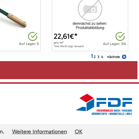
22,61
€*
pro
m²
Auf Lager: 5
Auf Lager: 314
*inkl. MwSt zzgl. Versand
1
2
3
4
nächste
n.
Weitere Informationen
OK