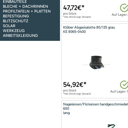
EINBAUTEILE
47,72
€*
BLECHE + DACHRINNEN
PROFILTAFELN + PLATTEN
pro
Stück
Auf Lager:
BEFESTIGUNG
*inkl. MwSt zzgl. Versand
BLITZSCHUTZ
SOLAR
Klöber Abgaskalotte 80/125 grau
WERKZEUG
KE 8065-0400
ARBEITSKLEIDUNG
54,92
€*
pro
Stück
Auf Lager: 
*inkl. MwSt zzgl. Versand
Nageleisen/Flickeisen handgeschmiede
650
lang