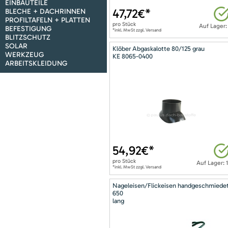
EINBAUTEILE
47,72
€*
BLECHE + DACHRINNEN
PROFILTAFELN + PLATTEN
pro
Stück
Auf Lager:
BEFESTIGUNG
*inkl. MwSt zzgl. Versand
BLITZSCHUTZ
SOLAR
Klöber Abgaskalotte 80/125 grau
WERKZEUG
KE 8065-0400
ARBEITSKLEIDUNG
54,92
€*
pro
Stück
Auf Lager: 
*inkl. MwSt zzgl. Versand
Nageleisen/Flickeisen handgeschmiede
650
lang