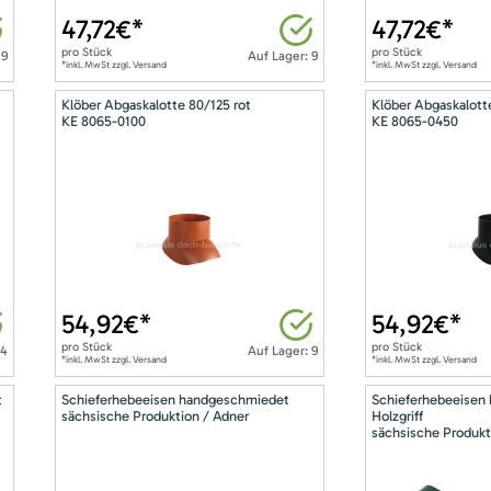
47,72
€*
47,72
€*
pro
Stück
pro
Stück
 9
Auf Lager: 9
*inkl. MwSt zzgl. Versand
*inkl. MwSt zzgl. Versand
Klöber Abgaskalotte 80/125 rot
Klöber Abgaskalott
KE 8065-0100
KE 8065-0450
54,92
€*
54,92
€*
pro
Stück
pro
Stück
14
Auf Lager: 9
*inkl. MwSt zzgl. Versand
*inkl. MwSt zzgl. Versand
t
Schieferhebeeisen handgeschmiedet
Schieferhebeeisen
sächsische Produktion / Adner
Holzgriff
sächsische Produkt