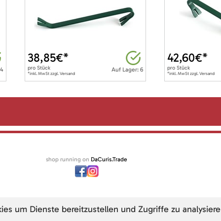
38,85
€*
42,60
€*
pro
Stück
pro
Stück
 4
Auf Lager: 6
*inkl. MwSt zzgl. Versand
*inkl. MwSt zzgl. Versand
shop running on
DaCuris.Trade
s um Dienste bereitzustellen und Zugriffe zu analysiere