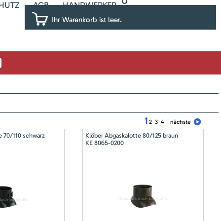
HUTZ
AGB
HANDWERKER
Ihr Warenkorb ist leer.
1
2
3
4
nächste
e 70/110 schwarz
Klöber Abgaskalotte 80/125 braun
KE 8065-0200