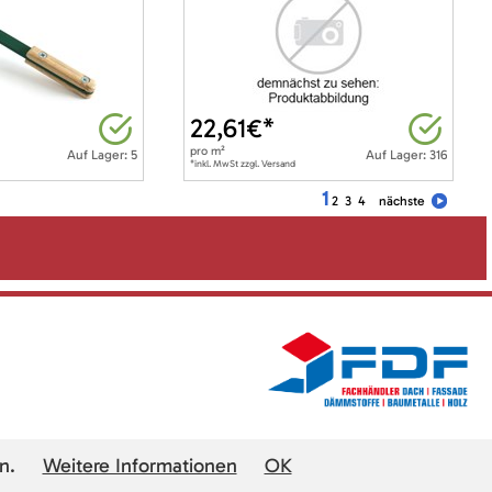
22,61
€*
pro
m²
Auf Lager: 5
Auf Lager: 316
*inkl. MwSt zzgl. Versand
1
2
3
4
nächste
n.
Weitere Informationen
OK