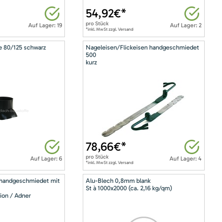
54,92
€*
pro
Stück
Auf Lager: 19
Auf Lager: 2
*inkl. MwSt zzgl. Versand
e 80/125 schwarz
Nageleisen/Flickeisen handgeschmiedet
500
kurz
78,66
€*
pro
Stück
Auf Lager: 6
Auf Lager: 4
*inkl. MwSt zzgl. Versand
 handgeschmiedet mit
Alu-Blech 0,8mm blank
St à 1000x2000 (ca. 2,16 kg/qm)
ion / Adner