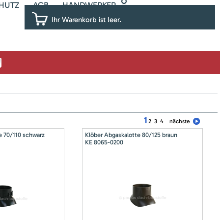
HUTZ
AGB
HANDWERKER
Ihr Warenkorb ist leer.
1
2
3
4
nächste
e 70/110 schwarz
Klöber Abgaskalotte 80/125 braun
KE 8065-0200