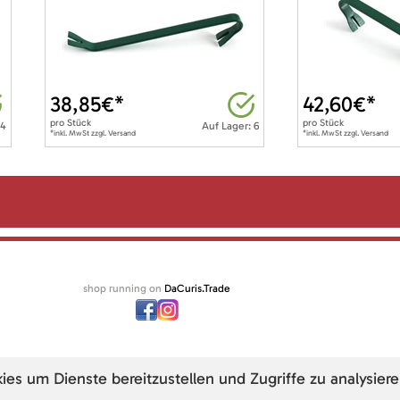
38,85
€*
42,60
€*
pro
Stück
pro
Stück
 4
Auf Lager: 6
*inkl. MwSt zzgl. Versand
*inkl. MwSt zzgl. Versand
shop running on
DaCuris.Trade
s um Dienste bereitzustellen und Zugriffe zu analysiere