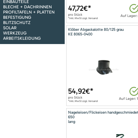
EINBAUTEILE
47,72
€*
BLECHE + DACHRINNEN
PROFILTAFELN + PLATTEN
pro
Stück
Auf Lager:
BEFESTIGUNG
*inkl. MwSt zzgl. Versand
BLITZSCHUTZ
SOLAR
Klöber Abgaskalotte 80/125 grau
WERKZEUG
KE 8065-0400
ARBEITSKLEIDUNG
54,92
€*
pro
Stück
Auf Lager: 
*inkl. MwSt zzgl. Versand
Nageleisen/Flickeisen handgeschmiede
650
lang