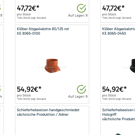
47,72
€*
47,72
€*
pro
Stück
pro
Stück
 9
Auf Lager: 9
*inkl. MwSt zzgl. Versand
*inkl. MwSt zzgl. Versand
Klöber Abgaskalotte 80/125 rot
Klöber Abgaskalott
KE 8065-0100
KE 8065-0450
54,92
€*
54,92
€*
pro
Stück
pro
Stück
14
Auf Lager: 9
*inkl. MwSt zzgl. Versand
*inkl. MwSt zzgl. Versand
t
Schieferhebeeisen handgeschmiedet
Schieferhebeeisen
sächsische Produktion / Adner
Holzgriff
sächsische Produkt