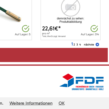
22,61
€*
pro
m²
Auf Lager: 5
Auf Lager: 314
*inkl. MwSt zzgl. Versand
1
2
3
4
nächste
n.
Weitere Informationen
OK