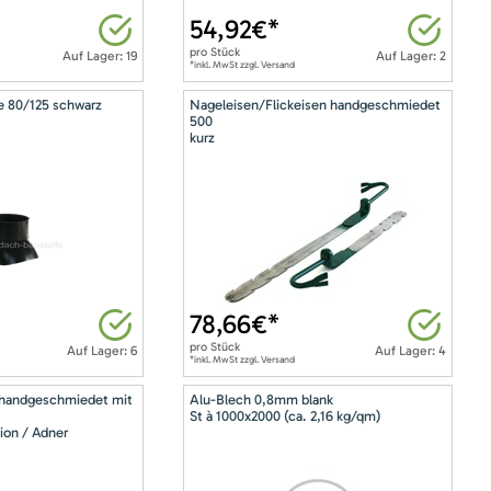
54,92
€*
pro
Stück
Auf Lager: 19
Auf Lager: 2
*inkl. MwSt zzgl. Versand
e 80/125 schwarz
Nageleisen/Flickeisen handgeschmiedet
500
kurz
78,66
€*
pro
Stück
Auf Lager: 6
Auf Lager: 4
*inkl. MwSt zzgl. Versand
 handgeschmiedet mit
Alu-Blech 0,8mm blank
St à 1000x2000 (ca. 2,16 kg/qm)
ion / Adner