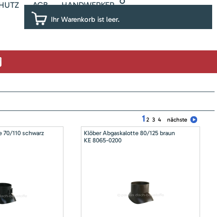
HUTZ
AGB
HANDWERKER
Ihr Warenkorb ist leer.
1
2
3
4
nächste
e 70/110 schwarz
Klöber Abgaskalotte 80/125 braun
KE 8065-0200