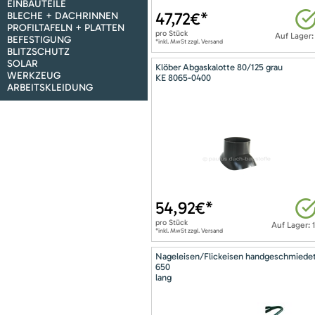
EINBAUTEILE
47,72
€*
BLECHE + DACHRINNEN
PROFILTAFELN + PLATTEN
pro
Stück
Auf Lager:
BEFESTIGUNG
*inkl. MwSt zzgl. Versand
BLITZSCHUTZ
SOLAR
Klöber Abgaskalotte 80/125 grau
WERKZEUG
KE 8065-0400
ARBEITSKLEIDUNG
54,92
€*
pro
Stück
Auf Lager: 
*inkl. MwSt zzgl. Versand
Nageleisen/Flickeisen handgeschmiede
650
lang