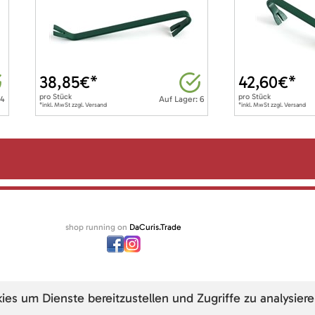
38,85
€*
42,60
€*
pro
Stück
pro
Stück
 4
Auf Lager: 6
*inkl. MwSt zzgl. Versand
*inkl. MwSt zzgl. Versand
shop running on
DaCuris.Trade
s um Dienste bereitzustellen und Zugriffe zu analysiere