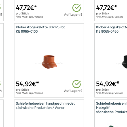
47,72
€*
47,72
€*
pro
Stück
pro
Stück
 9
Auf Lager: 9
*inkl. MwSt zzgl. Versand
*inkl. MwSt zzgl. Versand
Klöber Abgaskalotte 80/125 rot
Klöber Abgaskalott
KE 8065-0100
KE 8065-0450
54,92
€*
54,92
€*
pro
Stück
pro
Stück
14
Auf Lager: 9
*inkl. MwSt zzgl. Versand
*inkl. MwSt zzgl. Versand
t
Schieferhebeeisen handgeschmiedet
Schieferhebeeisen
sächsische Produktion / Adner
Holzgriff
sächsische Produkt