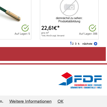
22,61
€*
pro
m²
Auf Lager: 5
Auf Lager: 306
*inkl. MwSt zzgl. Versand
1
2
3
4
nächste
n.
Weitere Informationen
OK