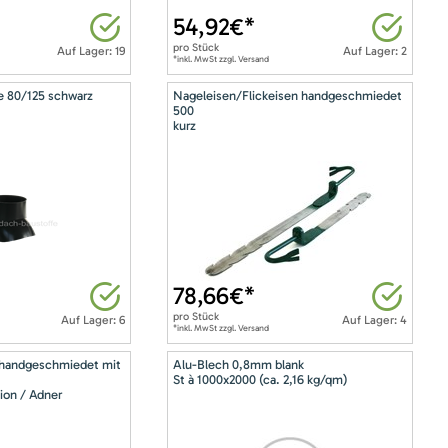
54,92
€*
pro
Stück
Auf Lager: 19
Auf Lager: 2
*inkl. MwSt zzgl. Versand
e 80/125 schwarz
Nageleisen/Flickeisen handgeschmiedet
500
kurz
78,66
€*
pro
Stück
Auf Lager: 6
Auf Lager: 4
*inkl. MwSt zzgl. Versand
 handgeschmiedet mit
Alu-Blech 0,8mm blank
St à 1000x2000 (ca. 2,16 kg/qm)
ion / Adner