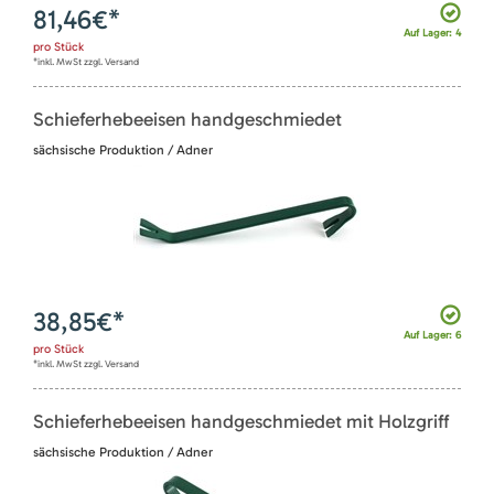
81,46
€*
Auf Lager: 4
pro
Stück
*inkl. MwSt zzgl. Versand
Schieferhebeeisen handgeschmiedet
sächsische Produktion / Adner
38,85
€*
Auf Lager: 6
pro
Stück
*inkl. MwSt zzgl. Versand
Schieferhebeeisen handgeschmiedet mit Holzgriff
sächsische Produktion / Adner