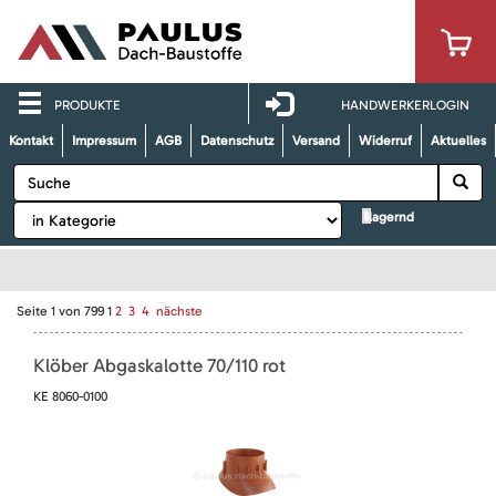
PRODUKTE
HANDWERKERLOGIN
Kontakt
Impressum
AGB
Datenschutz
Versand
Widerruf
Aktuelles
lagernd
Seite
1
von
799
1
2
3
4
nächste
Klöber Abgaskalotte 70/110 rot
KE 8060-0100