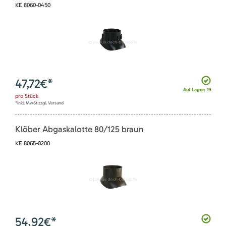
KE 8060-0450
47,72
€*
Auf Lager: 19
pro
Stück
*inkl. MwSt zzgl. Versand
Klöber Abgaskalotte 80/125 braun
KE 8065-0200
54,92
€*