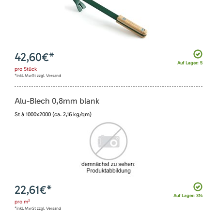
42,60
€*
Auf Lager: 5
pro
Stück
*inkl. MwSt zzgl. Versand
Alu-Blech 0,8mm blank
St à 1000x2000 (ca. 2,16 kg/qm)
22,61
€*
Auf Lager: 314
pro
m²
*inkl. MwSt zzgl. Versand