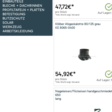
EINBAUTEILE
47,72
€*
BLECHE + DACHRINNEN
PROFILTAFELN + PLATTEN
pro
Stück
Auf Lager:
BEFESTIGUNG
*inkl. MwSt zzgl. Versand
BLITZSCHUTZ
SOLAR
Klöber Abgaskalotte 80/125 grau
WERKZEUG
KE 8065-0400
ARBEITSKLEIDUNG
54,92
€*
pro
Stück
Auf Lager: 
*inkl. MwSt zzgl. Versand
Nageleisen/Flickeisen handgeschmiede
650
lang