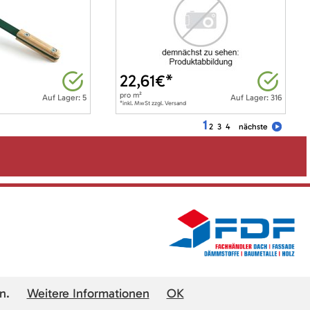
22,61
€*
pro
m²
Auf Lager: 5
Auf Lager: 316
*inkl. MwSt zzgl. Versand
1
2
3
4
nächste
n.
Weitere Informationen
OK