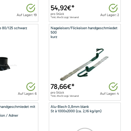
54,92
€*
pro
Stück
Auf Lager: 19
Auf Lager: 2
*inkl. MwSt zzgl. Versand
e 80/125 schwarz
Nageleisen/Flickeisen handgeschmiedet
500
kurz
78,66
€*
pro
Stück
Auf Lager: 6
Auf Lager: 4
*inkl. MwSt zzgl. Versand
 handgeschmiedet mit
Alu-Blech 0,8mm blank
St à 1000x2000 (ca. 2,16 kg/qm)
ion / Adner