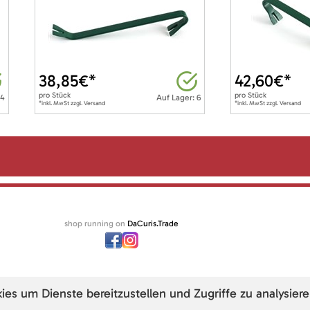
38,85
€*
42,60
€*
pro
Stück
pro
Stück
 4
Auf Lager: 6
*inkl. MwSt zzgl. Versand
*inkl. MwSt zzgl. Versand
shop running on
DaCuris.Trade
s um Dienste bereitzustellen und Zugriffe zu analysiere