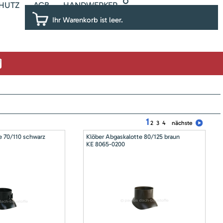
HUTZ
AGB
HANDWERKER
Ihr Warenkorb ist leer.
1
2
3
4
nächste
e 70/110 schwarz
Klöber Abgaskalotte 80/125 braun
KE 8065-0200