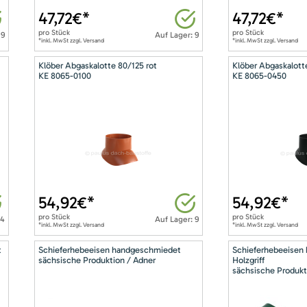
47,72
€*
47,72
€*
pro
Stück
pro
Stück
 9
Auf Lager: 9
*inkl. MwSt zzgl. Versand
*inkl. MwSt zzgl. Versand
Klöber Abgaskalotte 80/125 rot
Klöber Abgaskalott
KE 8065-0100
KE 8065-0450
54,92
€*
54,92
€*
pro
Stück
pro
Stück
14
Auf Lager: 9
*inkl. MwSt zzgl. Versand
*inkl. MwSt zzgl. Versand
t
Schieferhebeeisen handgeschmiedet
Schieferhebeeisen
sächsische Produktion / Adner
Holzgriff
sächsische Produkt