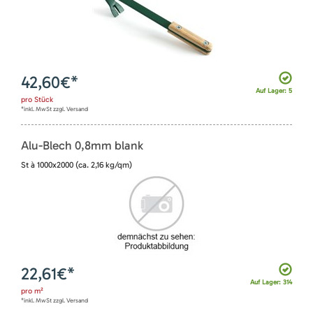
42,60
€*
Auf Lager: 5
pro
Stück
*inkl. MwSt zzgl. Versand
Alu-Blech 0,8mm blank
St à 1000x2000 (ca. 2,16 kg/qm)
22,61
€*
Auf Lager: 314
pro
m²
*inkl. MwSt zzgl. Versand