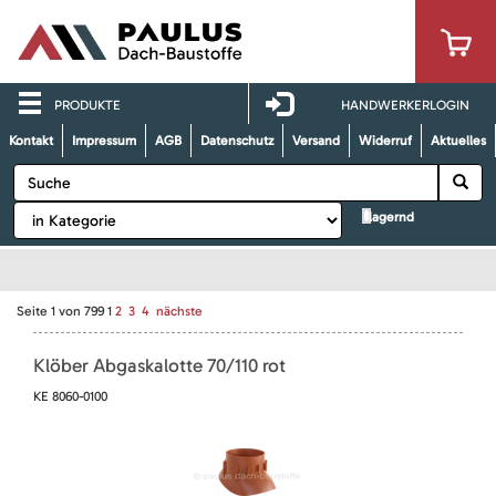
PRODUKTE
HANDWERKERLOGIN
Kontakt
Impressum
AGB
Datenschutz
Versand
Widerruf
Aktuelles
lagernd
Seite
1
von
799
1
2
3
4
nächste
Klöber Abgaskalotte 70/110 rot
KE 8060-0100