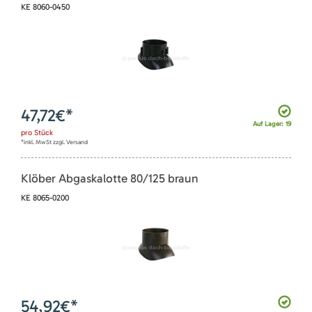
KE 8060-0450
47,72
€*
Auf Lager: 19
pro
Stück
*inkl. MwSt zzgl. Versand
Klöber Abgaskalotte 80/125 braun
KE 8065-0200
54,92
€*