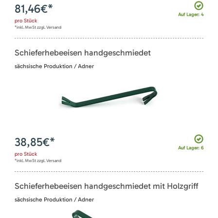
81,46
€*
Auf Lager: 4
pro
Stück
*inkl. MwSt zzgl. Versand
Schieferhebeeisen handgeschmiedet
sächsische Produktion / Adner
38,85
€*
Auf Lager: 6
pro
Stück
*inkl. MwSt zzgl. Versand
Schieferhebeeisen handgeschmiedet mit Holzgriff
sächsische Produktion / Adner