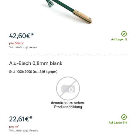
42,60
€*
Auf Lager: 5
pro
Stück
*inkl. MwSt zzgl. Versand
Alu-Blech 0,8mm blank
St à 1000x2000 (ca. 2,16 kg/qm)
22,61
€*
Auf Lager: 314
pro
m²
*inkl. MwSt zzgl. Versand