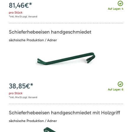
81,46
€*
Auf Lager: 4
pro
Stück
*inkl. MwSt zzgl. Versand
Schieferhebeeisen handgeschmiedet
sächsische Produktion / Adner
38,85
€*
Auf Lager: 6
pro
Stück
*inkl. MwSt zzgl. Versand
Schieferhebeeisen handgeschmiedet mit Holzgriff
sächsische Produktion / Adner