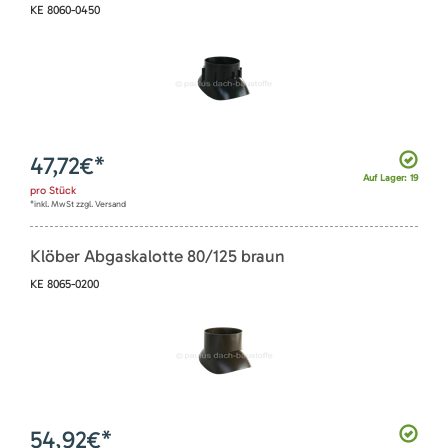
KE 8060-0450
47,72
€*
Auf Lager: 19
pro
Stück
*inkl. MwSt zzgl. Versand
Klöber Abgaskalotte 80/125 braun
KE 8065-0200
54,92
€*