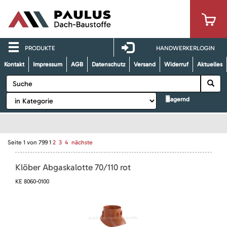
PRODUKTE
HANDWERKERLOGIN
Kontakt
Impressum
AGB
Datenschutz
Versand
Widerruf
Aktuelles
lagernd
Seite
1
von
799
1
2
3
4
nächste
Klöber Abgaskalotte 70/110 rot
KE 8060-0100