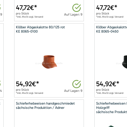
47,72
€*
47,72
€*
pro
Stück
pro
Stück
 9
Auf Lager: 9
*inkl. MwSt zzgl. Versand
*inkl. MwSt zzgl. Versand
Klöber Abgaskalotte 80/125 rot
Klöber Abgaskalott
KE 8065-0100
KE 8065-0450
54,92
€*
54,92
€*
pro
Stück
pro
Stück
14
Auf Lager: 9
*inkl. MwSt zzgl. Versand
*inkl. MwSt zzgl. Versand
t
Schieferhebeeisen handgeschmiedet
Schieferhebeeisen
sächsische Produktion / Adner
Holzgriff
sächsische Produkt