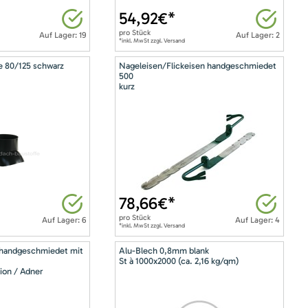
54,92
€*
pro
Stück
Auf Lager: 19
Auf Lager: 2
*inkl. MwSt zzgl. Versand
e 80/125 schwarz
Nageleisen/Flickeisen handgeschmiedet
500
kurz
78,66
€*
pro
Stück
Auf Lager: 6
Auf Lager: 4
*inkl. MwSt zzgl. Versand
 handgeschmiedet mit
Alu-Blech 0,8mm blank
St à 1000x2000 (ca. 2,16 kg/qm)
ion / Adner