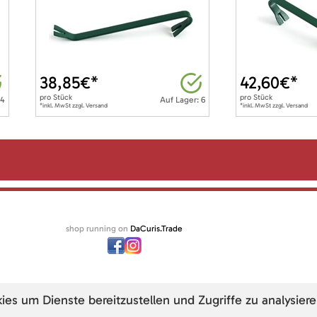
38,85
€*
42,60
€*
pro
Stück
pro
Stück
 4
Auf Lager: 6
*inkl. MwSt zzgl. Versand
*inkl. MwSt zzgl. Versand
shop running on
DaCuris.Trade
s um Dienste bereitzustellen und Zugriffe zu analysiere