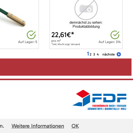
22,61
€*
pro
m²
Auf Lager: 5
Auf Lager: 314
*inkl. MwSt zzgl. Versand
1
2
3
4
nächste
n.
Weitere Informationen
OK