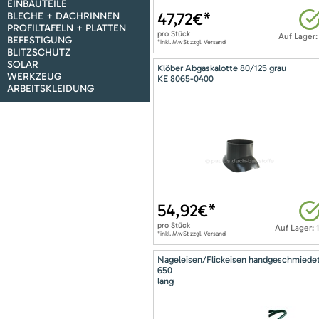
EINBAUTEILE
47,72
€*
BLECHE + DACHRINNEN
PROFILTAFELN + PLATTEN
pro
Stück
Auf Lager:
BEFESTIGUNG
*inkl. MwSt zzgl. Versand
BLITZSCHUTZ
SOLAR
Klöber Abgaskalotte 80/125 grau
WERKZEUG
KE 8065-0400
ARBEITSKLEIDUNG
54,92
€*
pro
Stück
Auf Lager: 
*inkl. MwSt zzgl. Versand
Nageleisen/Flickeisen handgeschmiede
650
lang