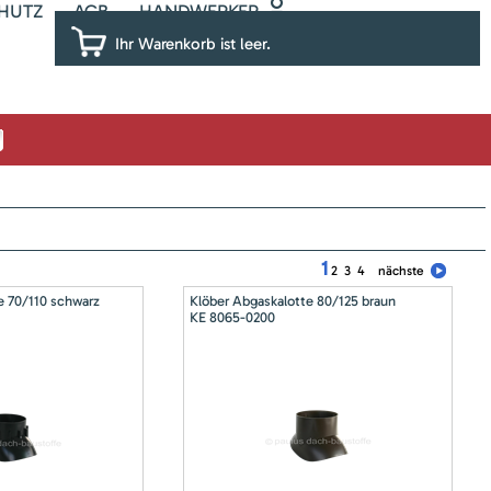
HUTZ
AGB
HANDWERKER
Ihr Warenkorb ist leer.
1
2
3
4
nächste
e 70/110 schwarz
Klöber Abgaskalotte 80/125 braun
KE 8065-0200