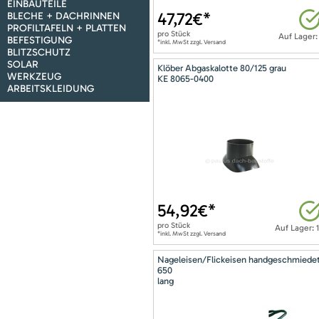
EINBAUTEILE
47,72
€*
BLECHE + DACHRINNEN
PROFILTAFELN + PLATTEN
pro
Stück
Auf Lager:
BEFESTIGUNG
*inkl. MwSt zzgl. Versand
BLITZSCHUTZ
SOLAR
Klöber Abgaskalotte 80/125 grau
WERKZEUG
KE 8065-0400
ARBEITSKLEIDUNG
54,92
€*
pro
Stück
Auf Lager: 
*inkl. MwSt zzgl. Versand
Nageleisen/Flickeisen handgeschmiede
650
lang