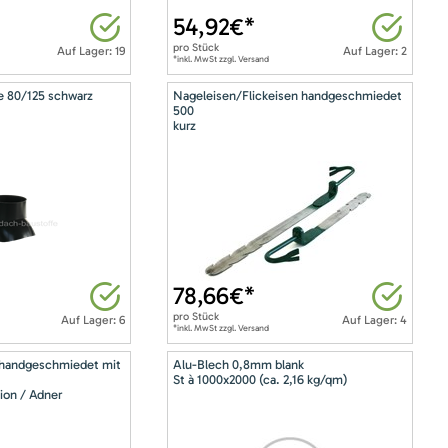
54,92
€*
pro
Stück
Auf Lager: 19
Auf Lager: 2
*inkl. MwSt zzgl. Versand
e 80/125 schwarz
Nageleisen/Flickeisen handgeschmiedet
500
kurz
78,66
€*
pro
Stück
Auf Lager: 6
Auf Lager: 4
*inkl. MwSt zzgl. Versand
 handgeschmiedet mit
Alu-Blech 0,8mm blank
St à 1000x2000 (ca. 2,16 kg/qm)
ion / Adner