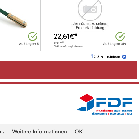
22,61
€*
pro
m²
Auf Lager: 5
Auf Lager: 314
*inkl. MwSt zzgl. Versand
1
2
3
4
nächste
n.
Weitere Informationen
OK