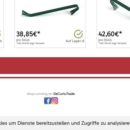
38,85
€*
42,60
€*
pro
Stück
pro
Stück
 4
Auf Lager: 6
*inkl. MwSt zzgl. Versand
*inkl. MwSt zzgl. Versand
shop running on
DaCuris.Trade
s um Dienste bereitzustellen und Zugriffe zu analysiere