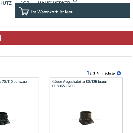
HUTZ
AGB
HANDWERKER
Ihr Warenkorb ist leer.
1
2
3
4
nächste
e 70/110 schwarz
Klöber Abgaskalotte 80/125 braun
KE 8065-0200