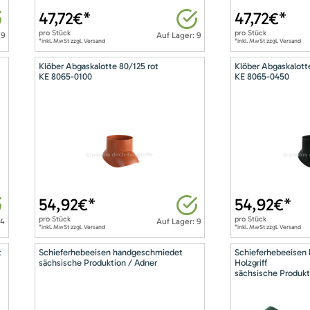
47,72
€*
47,72
€*
pro
Stück
pro
Stück
 9
Auf Lager: 9
*inkl. MwSt zzgl. Versand
*inkl. MwSt zzgl. Versand
Klöber Abgaskalotte 80/125 rot
Klöber Abgaskalott
KE 8065-0100
KE 8065-0450
54,92
€*
54,92
€*
pro
Stück
pro
Stück
14
Auf Lager: 9
*inkl. MwSt zzgl. Versand
*inkl. MwSt zzgl. Versand
t
Schieferhebeeisen handgeschmiedet
Schieferhebeeisen
sächsische Produktion / Adner
Holzgriff
sächsische Produkt