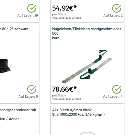
54,92
€*
pro
Stück
Auf Lager: 19
Auf Lager: 2
*inkl. MwSt zzgl. Versand
e 80/125 schwarz
Nageleisen/Flickeisen handgeschmiedet
500
kurz
78,66
€*
pro
Stück
Auf Lager: 6
Auf Lager: 4
*inkl. MwSt zzgl. Versand
 handgeschmiedet mit
Alu-Blech 0,8mm blank
St à 1000x2000 (ca. 2,16 kg/qm)
ion / Adner