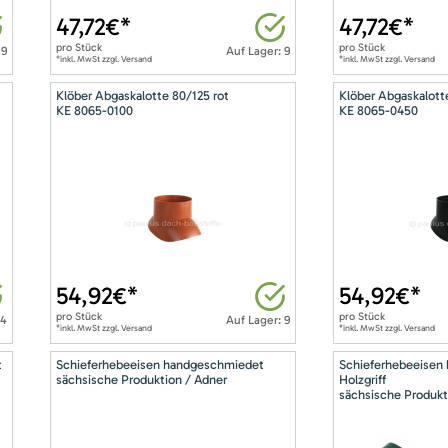
47,72
€*
47,72
€*
pro
Stück
pro
Stück
 9
Auf Lager: 9
*inkl. MwSt zzgl. Versand
*inkl. MwSt zzgl. Versand
Klöber Abgaskalotte 80/125 rot
Klöber Abgaskalott
KE 8065-0100
KE 8065-0450
54,92
€*
54,92
€*
pro
Stück
pro
Stück
14
Auf Lager: 9
*inkl. MwSt zzgl. Versand
*inkl. MwSt zzgl. Versand
t
Schieferhebeeisen handgeschmiedet
Schieferhebeeisen
sächsische Produktion / Adner
Holzgriff
sächsische Produkt