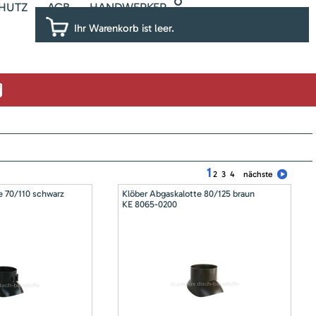
HUTZ
AGB
HANDWERKER
Ihr Warenkorb ist leer.
1
2
3
4
nächste
e 70/110 schwarz
Klöber Abgaskalotte 80/125 braun
KE 8065-0200