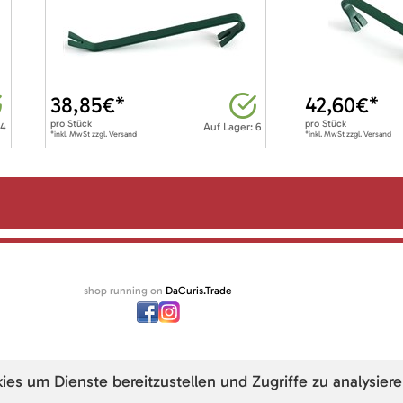
38,85
€*
42,60
€*
pro
Stück
pro
Stück
 4
Auf Lager: 6
*inkl. MwSt zzgl. Versand
*inkl. MwSt zzgl. Versand
shop running on
DaCuris.Trade
s um Dienste bereitzustellen und Zugriffe zu analysiere