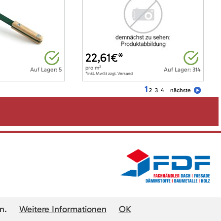
22,61
€*
pro
m²
Auf Lager: 5
Auf Lager: 314
*inkl. MwSt zzgl. Versand
1
2
3
4
nächste
n.
Weitere Informationen
OK