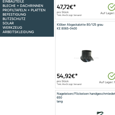
EINBAUTEILE
47,72
€*
BLECHE + DACHRINNEN
PROFILTAFELN + PLATTEN
pro
Stück
Auf Lager:
BEFESTIGUNG
*inkl. MwSt zzgl. Versand
BLITZSCHUTZ
SOLAR
Klöber Abgaskalotte 80/125 grau
WERKZEUG
KE 8065-0400
ARBEITSKLEIDUNG
54,92
€*
pro
Stück
Auf Lager: 
*inkl. MwSt zzgl. Versand
Nageleisen/Flickeisen handgeschmiede
650
lang