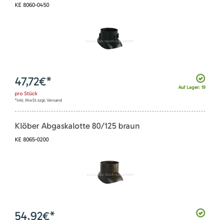
KE 8060-0450
47,72
€*
Auf Lager: 19
pro
Stück
*inkl. MwSt zzgl. Versand
Klöber Abgaskalotte 80/125 braun
KE 8065-0200
54,92
€*