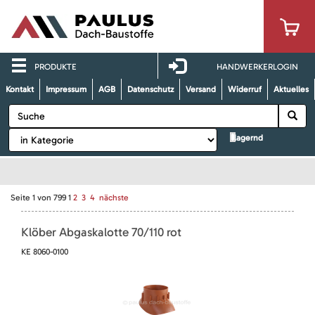
PRODUKTE
HANDWERKERLOGIN
Kontakt
Impressum
AGB
Datenschutz
Versand
Widerruf
Aktuelles
lagernd
Seite
1
von
799
1
2
3
4
nächste
Klöber Abgaskalotte 70/110 rot
KE 8060-0100