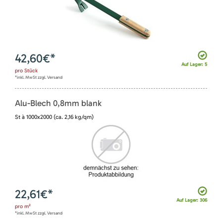
42,60
€*
Auf Lager: 5
pro
Stück
*inkl. MwSt zzgl. Versand
Alu-Blech 0,8mm blank
St à 1000x2000 (ca. 2,16 kg/qm)
22,61
€*
Auf Lager: 306
pro
m²
*inkl. MwSt zzgl. Versand