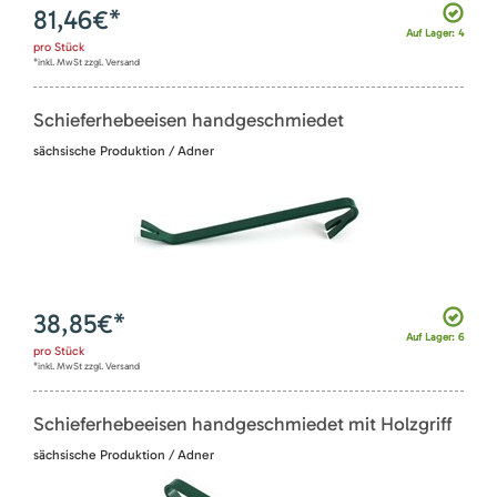
81,46
€*
Auf Lager: 4
pro
Stück
*inkl. MwSt zzgl. Versand
Schieferhebeeisen handgeschmiedet
sächsische Produktion / Adner
38,85
€*
Auf Lager: 6
pro
Stück
*inkl. MwSt zzgl. Versand
Schieferhebeeisen handgeschmiedet mit Holzgriff
sächsische Produktion / Adner