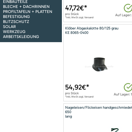
EINBAUTEILE
47,72
€*
BLECHE + DACHRINNEN
PROFILTAFELN + PLATTEN
pro
Stück
Auf Lager:
BEFESTIGUNG
*inkl. MwSt zzgl. Versand
BLITZSCHUTZ
SOLAR
Klöber Abgaskalotte 80/125 grau
WERKZEUG
KE 8065-0400
ARBEITSKLEIDUNG
54,92
€*
pro
Stück
Auf Lager: 
*inkl. MwSt zzgl. Versand
Nageleisen/Flickeisen handgeschmiede
650
lang