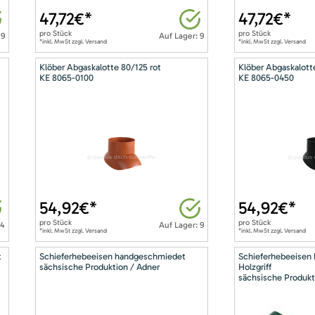
47,72
€*
47,72
€*
pro
Stück
pro
Stück
 9
Auf Lager: 9
*inkl. MwSt zzgl. Versand
*inkl. MwSt zzgl. Versand
Klöber Abgaskalotte 80/125 rot
Klöber Abgaskalott
KE 8065-0100
KE 8065-0450
54,92
€*
54,92
€*
pro
Stück
pro
Stück
14
Auf Lager: 9
*inkl. MwSt zzgl. Versand
*inkl. MwSt zzgl. Versand
t
Schieferhebeeisen handgeschmiedet
Schieferhebeeisen
sächsische Produktion / Adner
Holzgriff
sächsische Produkt