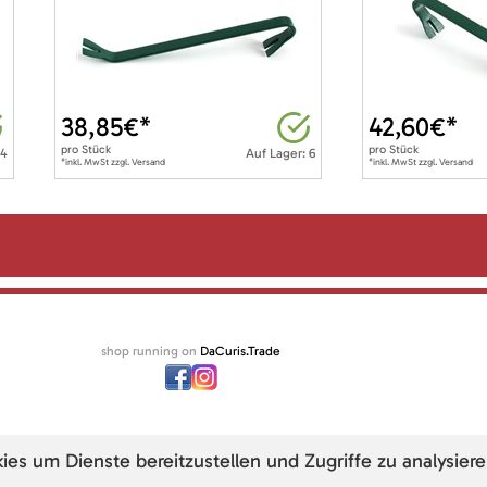
38,85
€*
42,60
€*
pro
Stück
pro
Stück
 4
Auf Lager: 6
*inkl. MwSt zzgl. Versand
*inkl. MwSt zzgl. Versand
shop running on
DaCuris.Trade
s um Dienste bereitzustellen und Zugriffe zu analysiere