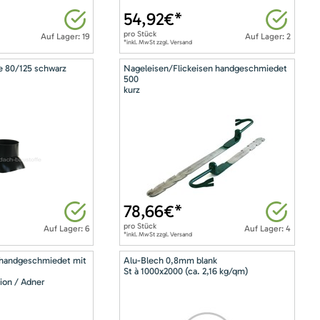
54,92
€*
pro
Stück
Auf Lager: 19
Auf Lager: 2
*inkl. MwSt zzgl. Versand
e 80/125 schwarz
Nageleisen/Flickeisen handgeschmiedet
500
kurz
78,66
€*
pro
Stück
Auf Lager: 6
Auf Lager: 4
*inkl. MwSt zzgl. Versand
 handgeschmiedet mit
Alu-Blech 0,8mm blank
St à 1000x2000 (ca. 2,16 kg/qm)
ion / Adner