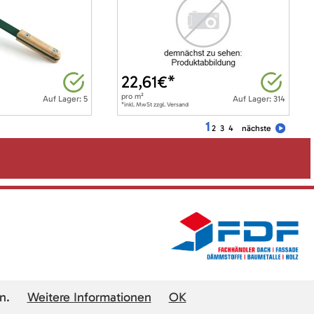
22,61
€*
pro
m²
Auf Lager: 5
Auf Lager: 314
*inkl. MwSt zzgl. Versand
1
2
3
4
nächste
n.
Weitere Informationen
OK