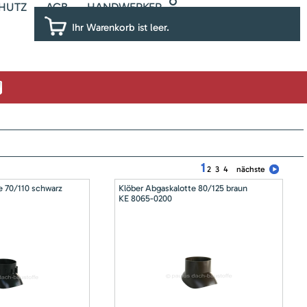
HUTZ
AGB
HANDWERKER
Ihr Warenkorb ist leer.
1
2
3
4
nächste
e 70/110 schwarz
Klöber Abgaskalotte 80/125 braun
KE 8065-0200