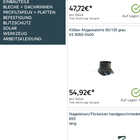
EINBAUTEILE
47,72
€*
BLECHE + DACHRINNEN
PROFILTAFELN + PLATTEN
pro
Stück
Auf Lager:
BEFESTIGUNG
*inkl. MwSt zzgl. Versand
BLITZSCHUTZ
SOLAR
Klöber Abgaskalotte 80/125 grau
WERKZEUG
KE 8065-0400
ARBEITSKLEIDUNG
54,92
€*
pro
Stück
Auf Lager: 
*inkl. MwSt zzgl. Versand
Nageleisen/Flickeisen handgeschmiede
650
lang