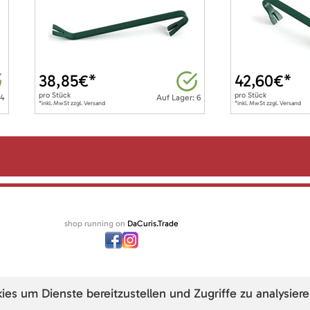
38,85
€*
42,60
€*
pro
Stück
pro
Stück
 4
Auf Lager: 6
*inkl. MwSt zzgl. Versand
*inkl. MwSt zzgl. Versand
shop running on
DaCuris.Trade
s um Dienste bereitzustellen und Zugriffe zu analysiere