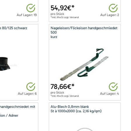
54,92
€*
pro
Stück
Auf Lager: 19
Auf Lager: 2
*inkl. MwSt zzgl. Versand
e 80/125 schwarz
Nageleisen/Flickeisen handgeschmiedet
500
kurz
78,66
€*
pro
Stück
Auf Lager: 6
Auf Lager: 4
*inkl. MwSt zzgl. Versand
 handgeschmiedet mit
Alu-Blech 0,8mm blank
St à 1000x2000 (ca. 2,16 kg/qm)
ion / Adner