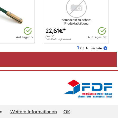
22,61
€*
pro
m²
Auf Lager: 5
Auf Lager: 316
*inkl. MwSt zzgl. Versand
1
2
3
4
nächste
n.
Weitere Informationen
OK