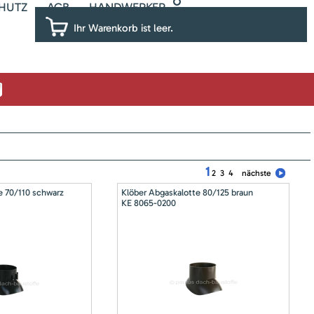
HUTZ
AGB
HANDWERKER
Ihr Warenkorb ist leer.
1
2
3
4
nächste
e 70/110 schwarz
Klöber Abgaskalotte 80/125 braun
KE 8065-0200