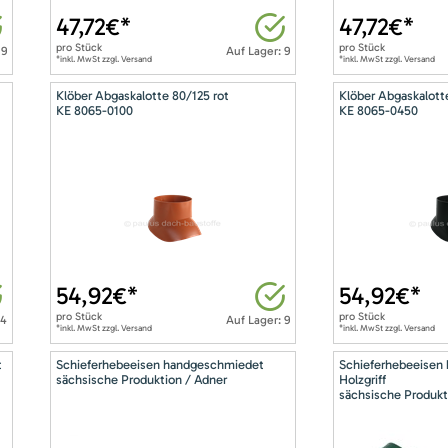
47,72
€*
47,72
€*
pro
Stück
pro
Stück
 9
Auf Lager: 9
*inkl. MwSt zzgl. Versand
*inkl. MwSt zzgl. Versand
Klöber Abgaskalotte 80/125 rot
Klöber Abgaskalott
KE 8065-0100
KE 8065-0450
54,92
€*
54,92
€*
pro
Stück
pro
Stück
14
Auf Lager: 9
*inkl. MwSt zzgl. Versand
*inkl. MwSt zzgl. Versand
t
Schieferhebeeisen handgeschmiedet
Schieferhebeeisen
sächsische Produktion / Adner
Holzgriff
sächsische Produkt