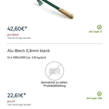
42,60
€*
Auf Lager: 5
pro
Stück
*inkl. MwSt zzgl. Versand
Alu-Blech 0,8mm blank
St à 1000x2000 (ca. 2,16 kg/qm)
22,61
€*
Auf Lager: 306
pro
m²
*inkl. MwSt zzgl. Versand