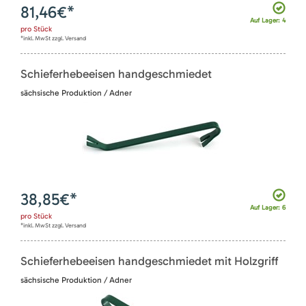
81,46
€*
Auf Lager: 4
pro
Stück
*inkl. MwSt zzgl. Versand
Schieferhebeeisen handgeschmiedet
sächsische Produktion / Adner
38,85
€*
Auf Lager: 6
pro
Stück
*inkl. MwSt zzgl. Versand
Schieferhebeeisen handgeschmiedet mit Holzgriff
sächsische Produktion / Adner