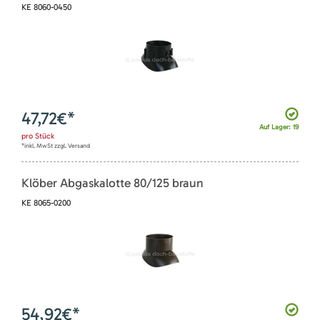
KE 8060-0450
47,72
€*
Auf Lager: 19
pro
Stück
*inkl. MwSt zzgl. Versand
Klöber Abgaskalotte 80/125 braun
KE 8065-0200
54,92
€*