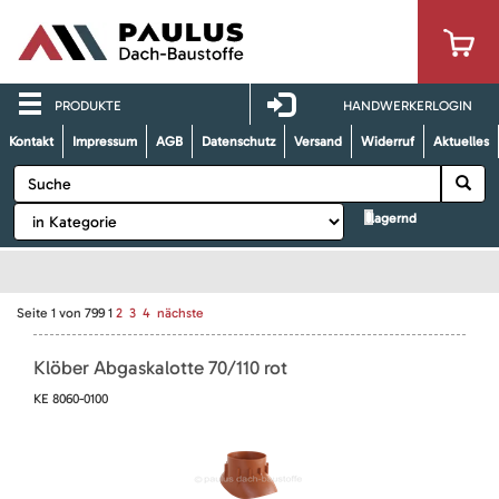
PRODUKTE
HANDWERKERLOGIN
Kontakt
Impressum
AGB
Datenschutz
Versand
Widerruf
Aktuelles
lagernd
Seite
1
von
799
1
2
3
4
nächste
Klöber Abgaskalotte 70/110 rot
KE 8060-0100