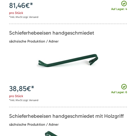
81,46
€*
Auf Lager: 4
pro
Stück
*inkl. MwSt zzgl. Versand
Schieferhebeeisen handgeschmiedet
sächsische Produktion / Adner
38,85
€*
Auf Lager: 6
pro
Stück
*inkl. MwSt zzgl. Versand
Schieferhebeeisen handgeschmiedet mit Holzgriff
sächsische Produktion / Adner