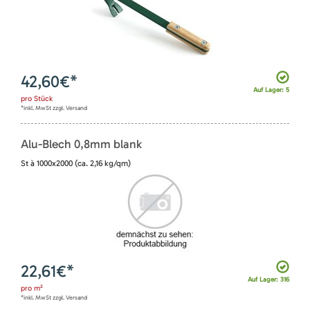
42,60
€*
Auf Lager: 5
pro
Stück
*inkl. MwSt zzgl. Versand
Alu-Blech 0,8mm blank
St à 1000x2000 (ca. 2,16 kg/qm)
22,61
€*
Auf Lager: 316
pro
m²
*inkl. MwSt zzgl. Versand