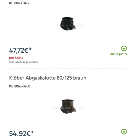
KE 8060-0450
47,72
€*
Auf Lager: 19
pro
Stück
*inkl. MwSt zzgl. Versand
Klöber Abgaskalotte 80/125 braun
KE 8065-0200
54,92
€*