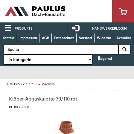
PRODUKTE
HANDWERKERLOGIN
Kontakt
Impressum
AGB
Datenschutz
Versand
Widerruf
Aktuelles
lagernd
Seite
1
von
799
1
2
3
4
nächste
Klöber Abgaskalotte 70/110 rot
KE 8060-0100