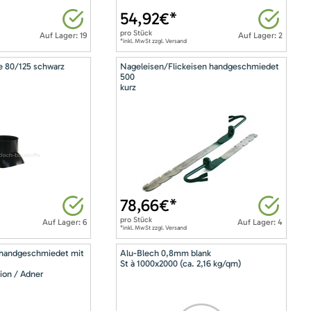
54,92
€*
pro
Stück
Auf Lager: 19
Auf Lager: 2
*inkl. MwSt zzgl. Versand
e 80/125 schwarz
Nageleisen/Flickeisen handgeschmiedet
500
kurz
78,66
€*
pro
Stück
Auf Lager: 6
Auf Lager: 4
*inkl. MwSt zzgl. Versand
 handgeschmiedet mit
Alu-Blech 0,8mm blank
St à 1000x2000 (ca. 2,16 kg/qm)
ion / Adner