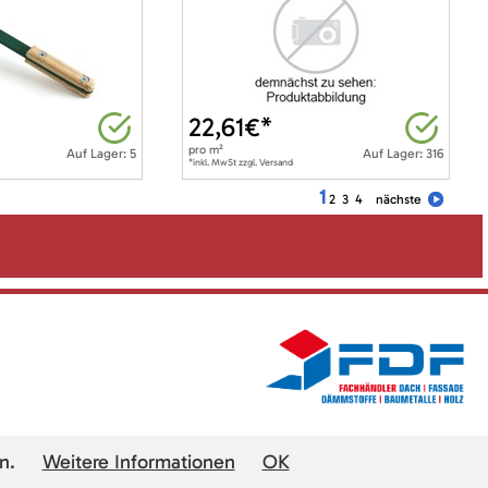
22,61
€*
pro
m²
Auf Lager: 5
Auf Lager: 316
*inkl. MwSt zzgl. Versand
1
2
3
4
nächste
n.
Weitere Informationen
OK