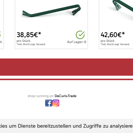
38,85
€*
42,60
€*
pro
Stück
pro
Stück
 4
Auf Lager: 6
*inkl. MwSt zzgl. Versand
*inkl. MwSt zzgl. Versand
shop running on
DaCuris.Trade
s um Dienste bereitzustellen und Zugriffe zu analysiere