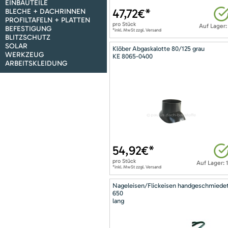
EINBAUTEILE
47,72
€*
BLECHE + DACHRINNEN
PROFILTAFELN + PLATTEN
pro
Stück
Auf Lager:
BEFESTIGUNG
*inkl. MwSt zzgl. Versand
BLITZSCHUTZ
SOLAR
Klöber Abgaskalotte 80/125 grau
WERKZEUG
KE 8065-0400
ARBEITSKLEIDUNG
54,92
€*
pro
Stück
Auf Lager: 
*inkl. MwSt zzgl. Versand
Nageleisen/Flickeisen handgeschmiede
650
lang