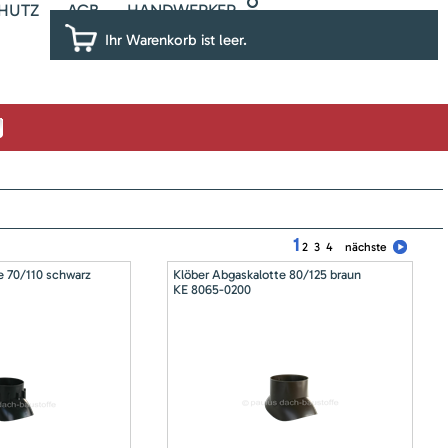
HUTZ
AGB
HANDWERKER
Ihr Warenkorb ist leer.
1
2
3
4
nächste
e 70/110 schwarz
Klöber Abgaskalotte 80/125 braun
KE 8065-0200