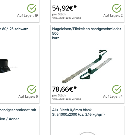
54,92
€*
pro
Stück
Auf Lager: 19
Auf Lager: 2
*inkl. MwSt zzgl. Versand
e 80/125 schwarz
Nageleisen/Flickeisen handgeschmiedet
500
kurz
78,66
€*
pro
Stück
Auf Lager: 6
Auf Lager: 4
*inkl. MwSt zzgl. Versand
 handgeschmiedet mit
Alu-Blech 0,8mm blank
St à 1000x2000 (ca. 2,16 kg/qm)
ion / Adner