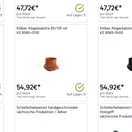
47,72
€*
47,72
€*
pro
Stück
pro
Stück
 9
Auf Lager: 9
*inkl. MwSt zzgl. Versand
*inkl. MwSt zzgl. Versand
Klöber Abgaskalotte 80/125 rot
Klöber Abgaskalott
KE 8065-0100
KE 8065-0450
54,92
€*
54,92
€*
pro
Stück
pro
Stück
14
Auf Lager: 9
*inkl. MwSt zzgl. Versand
*inkl. MwSt zzgl. Versand
t
Schieferhebeeisen handgeschmiedet
Schieferhebeeisen
sächsische Produktion / Adner
Holzgriff
sächsische Produkt