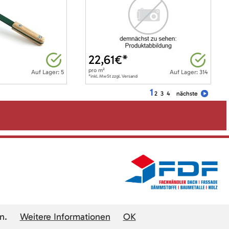
22,61
€*
pro
m²
Auf Lager: 5
Auf Lager: 314
*inkl. MwSt zzgl. Versand
1
2
3
4
nächste
n.
Weitere Informationen
OK