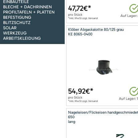
EINBAUTEILE
47,72
€*
BLECHE + DACHRINNEN
PROFILTAFELN + PLATTEN
pro
Stück
Auf Lager:
BEFESTIGUNG
*inkl. MwSt zzgl. Versand
BLITZSCHUTZ
SOLAR
Klöber Abgaskalotte 80/125 grau
WERKZEUG
KE 8065-0400
ARBEITSKLEIDUNG
54,92
€*
pro
Stück
Auf Lager: 
*inkl. MwSt zzgl. Versand
Nageleisen/Flickeisen handgeschmiede
650
lang