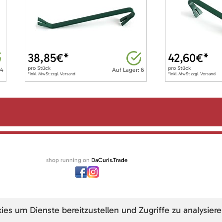
38,85
€*
42,60
€*
pro
Stück
pro
Stück
 4
Auf Lager: 6
*inkl. MwSt zzgl. Versand
*inkl. MwSt zzgl. Versand
shop running on
DaCuris.Trade
s um Dienste bereitzustellen und Zugriffe zu analysiere