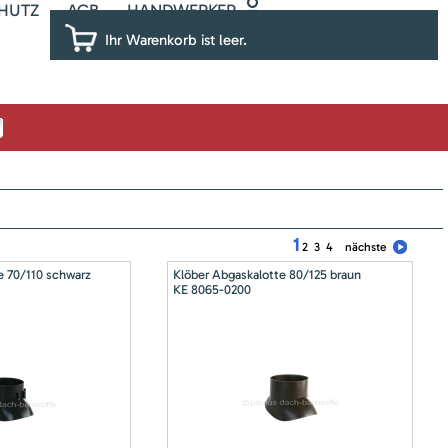
HUTZ
AGB
HANDWERKER
Ihr Warenkorb ist leer.
1
2
3
4
nächste
e 70/110 schwarz
Klöber Abgaskalotte 80/125 braun
KE 8065-0200