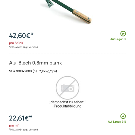
42,60
€*
Auf Lager: 5
pro
Stück
*inkl. MwSt zzgl. Versand
Alu-Blech 0,8mm blank
St à 1000x2000 (ca. 2,16 kg/qm)
22,61
€*
Auf Lager: 314
pro
m²
*inkl. MwSt zzgl. Versand