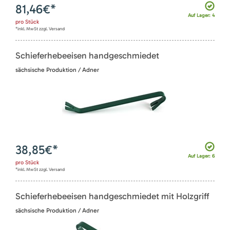
81,46
€*
Auf Lager: 4
pro
Stück
*inkl. MwSt zzgl. Versand
Schieferhebeeisen handgeschmiedet
sächsische Produktion / Adner
38,85
€*
Auf Lager: 6
pro
Stück
*inkl. MwSt zzgl. Versand
Schieferhebeeisen handgeschmiedet mit Holzgriff
sächsische Produktion / Adner