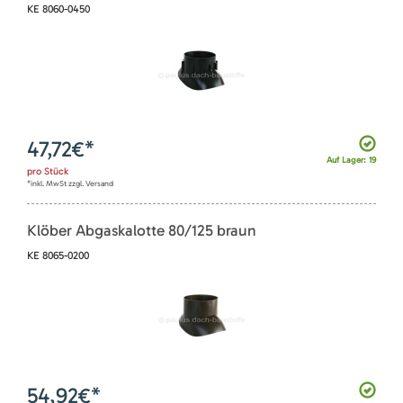
KE 8060-0450
47,72
€*
Auf Lager: 19
pro
Stück
*inkl. MwSt zzgl. Versand
Klöber Abgaskalotte 80/125 braun
KE 8065-0200
54,92
€*