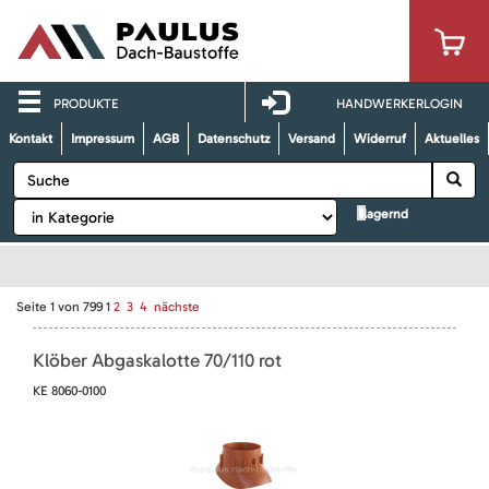
PRODUKTE
HANDWERKERLOGIN
Kontakt
Impressum
AGB
Datenschutz
Versand
Widerruf
Aktuelles
lagernd
Seite
1
von
799
1
2
3
4
nächste
Klöber Abgaskalotte 70/110 rot
KE 8060-0100