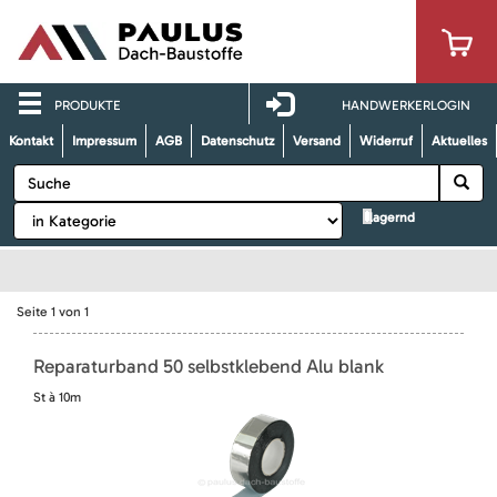
PRODUKTE
HANDWERKERLOGIN
Kontakt
Impressum
AGB
Datenschutz
Versand
Widerruf
Aktuelles
lagernd
Seite
1
von
1
Reparaturband 50 selbstklebend Alu blank
St à 10m