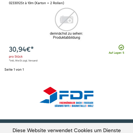
0233012St à 10m (Karton = 2 Rollen)
30,94
€*
Auf Lager: 5
pro
Stück
*inkl. MwSt zzgl. Versand
Seite
1
von
1
Diese Website verwendet Cookies um Dienste