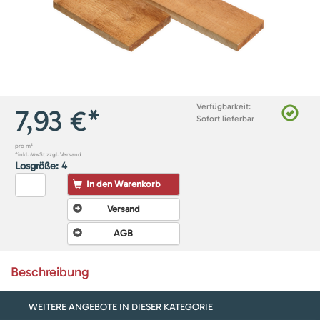
Verfügbarkeit
:
7,93
€*
Sofort lieferbar
pro
m²
*inkl. MwSt zzgl. Versand
Losgröße:
4
In den Warenkorb
Versand
AGB
Beschreibung
WEITERE ANGEBOTE IN DIESER KATEGORIE