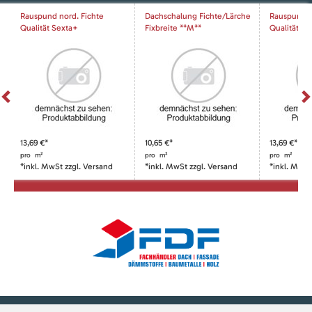
4
Rauspund nord. Fichte
Dachschalung Fichte/Lärche
Rauspund n
Qualität Sexta+
Fixbreite **M**
Qualität Se
13,69 €*
10,65 €*
13,69 €*
pro
m²
pro
m²
pro
m²
*inkl. MwSt zzgl. Versand
*inkl. MwSt zzgl. Versand
*inkl. MwSt