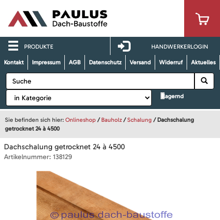
PRODUKTE
HANDWERKERLOGIN
Kontakt
Impressum
AGB
Datenschutz
Versand
Widerruf
Aktuelles
lagernd
Sie befinden sich hier:
Onlineshop
/
Bauholz
/
Schalung
/
Dachschalung
getrocknet 24 à 4500
Dachschalung getrocknet 24 à 4500
Artikelnummer:
138129